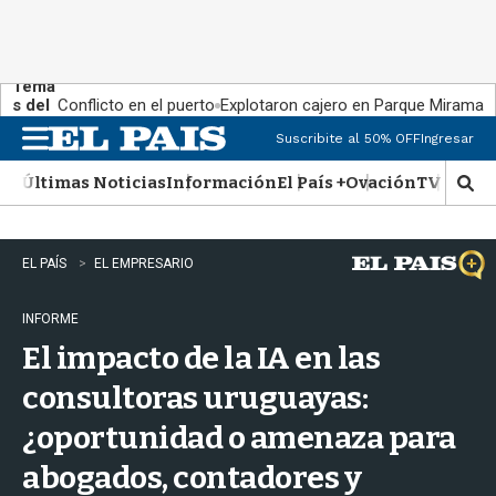
Tema
s del
Conflicto en el puerto
Explotaron cajero en Parque Miramar
día:
Suscribite al 50% OFF
Ingresar
M
e
Últimas Noticias
Información
El País +
Ovación
TV Show
n
M
u
o
s
t
EL PAÍS
EL EMPRESARIO
r
a
INFORME
r
b
El impacto de la IA en las
�
s
consultoras uruguayas:
q
¿oportunidad o amenaza para
u
e
abogados, contadores y
d