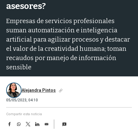
a
asesores?
Empresas de servicios profesionales
suman automatización e inteligencia
artificial para agilizar procesos y destacar
el valor de la creatividad humana; toman
recaudos por manejo de información
sensible
Alejandra Pintos
05/05/2023, 04:10
Compartir esta noticia
F
W
T
L
E
a
h
w
i
m
c
a
i
n
a