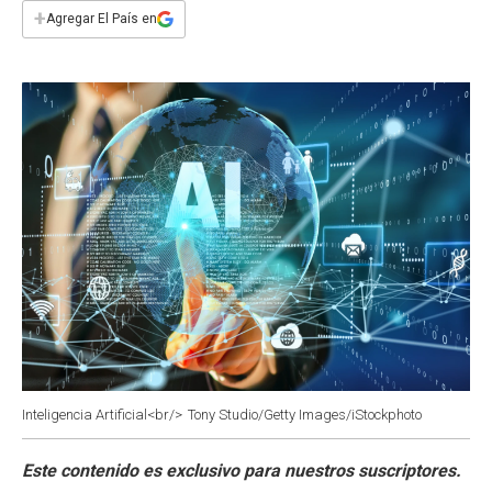
e
t
t
k
i
+
Agregar El País en
b
s
t
e
l
o
A
e
d
o
p
r
I
k
p
n
Inteligencia Artificial<br/>
Tony Studio/Getty Images/iStockphoto