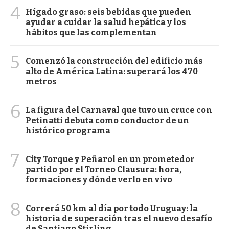
4
Hígado graso: seis bebidas que pueden
ayudar a cuidar la salud hepática y los
hábitos que las complementan
5
Comenzó la construcción del edificio más
alto de América Latina: superará los 470
metros
6
La figura del Carnaval que tuvo un cruce con
Petinatti debuta como conductor de un
histórico programa
7
City Torque y Peñarol en un prometedor
partido por el Torneo Clausura: hora,
formaciones y dónde verlo en vivo
8
Correrá 50 km al día por todo Uruguay: la
historia de superación tras el nuevo desafío
de Santiago Stirling