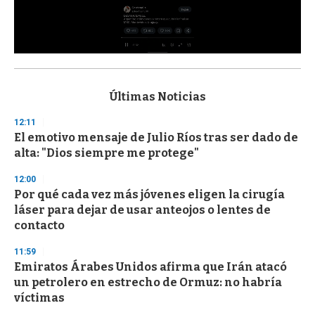
0
s
e
c
Últimas Noticias
o
n
12:11
d
El emotivo mensaje de Julio Ríos tras ser dado de
s
o
alta: "Dios siempre me protege"
f
3
12:00
3
s
Por qué cada vez más jóvenes eligen la cirugía
e
láser para dejar de usar anteojos o lentes de
c
contacto
o
n
d
11:59
s
Emiratos Árabes Unidos afirma que Irán atacó
un petrolero en estrecho de Ormuz: no habría
víctimas