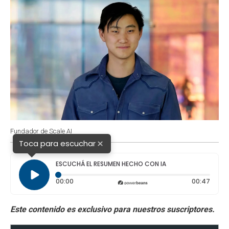
Fundador de Scale AI
×
Toca para escuchar
ESCUCHÁ EL RESUMEN HECHO CON IA
Tiempo transcurrido: 0 segundos
Durac
00:00
00:47