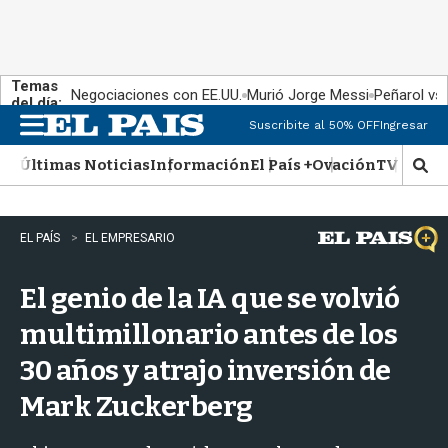
Temas
Negociaciones con EE.UU.
Murió Jorge Messi
Peñarol vs
del día:
Suscribite al 50% OFF
Ingresar
M
e
Últimas Noticias
Información
El País +
Ovación
TV Show
n
M
u
o
s
t
EL PAÍS
EL EMPRESARIO
r
a
El genio de la IA que se volvió
r
b
multimillonario antes de los
�
s
30 años y atrajo inversión de
q
u
Mark Zuckerberg
e
d