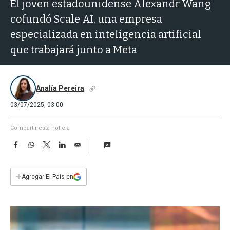
a
El joven estadounidense Alexandr Wang
cofundó Scale AI, una empresa
especializada en inteligencia artificial
que trabajará junto a Meta
Analía Pereira
03/07/2025, 03:00
Compartir esta noticia
F
W
T
L
E
a
h
w
i
m
c
a
i
n
a
e
t
t
k
i
+
Agregar El País en
b
s
t
e
l
o
A
e
d
o
p
r
I
k
p
n