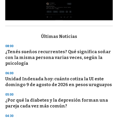
0
s
e
c
Últimas Noticias
o
n
08:00
d
¿Tenés sueños recurrentes? Qué significa soñar
s
o
con la misma persona varias veces, según la
f
psicología
3
3
s
06:00
e
Unidad Indexada hoy: cuánto cotiza la UI este
c
domingo 9 de agosto de 2026 en pesos uruguayos
o
n
d
05:00
s
¿Por qué la diabetes y la depresión forman una
pareja cada vez más común?
04:30