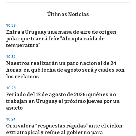
s
e
c
Últimas Noticias
o
n
10:53
d
Entra a Uruguay una masa de aire de origen
s
o
polar que traerá frío: "Abrupta caída de
f
temperatura"
3
3
s
10:34
e
Maestros realizarán un paro nacional de 24
c
horas: en qué fecha de agosto será y cuáles son
o
n
los reclamos
d
s
10:28
Feriado del 13 de agosto de 2026: quiénes no
trabajan en Uruguay el próximo jueves por un
asueto
10:24
Orsi valora “respuestas rápidas” ante el ciclón
extratropical y reúne al gobierno para