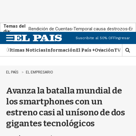
Temas del
Rendición de Cuentas
Temporal causa destrozos
En 
día:
Suscribite al 50% OFF
Ingresar
M
e
Últimas Noticias
Información
El País +
Ovación
TV Show
n
M
u
o
s
t
EL PAÍS
EL EMPRESARIO
r
a
Avanza la batalla mundial de
r
b
los smartphones con un
�
s
estreno casi al unísono de dos
q
u
gigantes tecnológicos
e
d