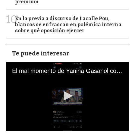
premium
10
En la previa a discurso de Lacalle Pou,
blancos se enfrascan en polémica interna
sobre qué oposición ejercer
Te puede interesar
El mal momento de Yanina Gasañol con un hincha argentino en "Subrayado"
0