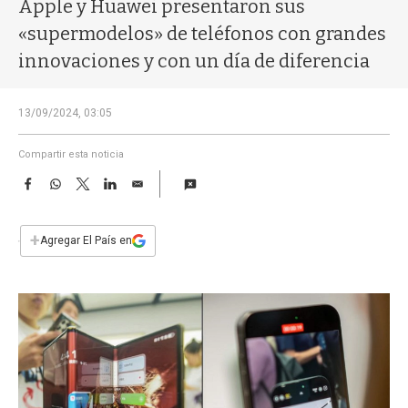
a
Apple y Huawei presentaron sus
«supermodelos» de teléfonos con grandes
innovaciones y con un día de diferencia
13/09/2024, 03:05
Compartir esta noticia
F
W
T
L
E
a
h
w
i
m
c
a
i
n
a
e
t
t
k
i
+
Agregar El País en
b
s
t
e
l
o
A
e
d
o
p
r
I
k
p
n