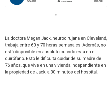
Tiempo transcurrido: 0 segundos
Durac
00:00
00:48
La doctora Megan Jack, neurocirujana en Cleveland,
trabaja entre 60 y 70 horas semanales. Además, no
está disponible en absoluto cuando está en el
quirófano. Esto le dificulta cuidar de su madre de
76 años, que vive en una vivienda independiente en
la propiedad de Jack, a 30 minutos del hospital.