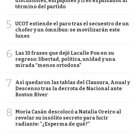
discusiones, empujones y tres expulsados al
término del partido
5
UCOT extiende el paro tras el secuestro de un
chofer y un ómnibus: se movilizarán este
lunes
6
Las 10 frases que dejó Lacalle Pou en su
regreso: libertad, política, unidad y una
mirada “menos ortodoxa”
7
Así quedaron las tablas del Clausura, Anual y
Descenso tras la derrota de Nacional ante
Boston River
8
Moria Casán descolocó a Natalia Oreiro al
revelar su insólito secreto para lucir
radiante: "¿Esperma de qué?"