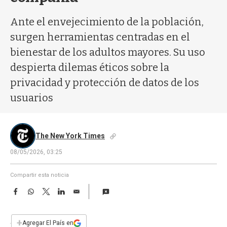
a
Ante el envejecimiento de la población,
surgen herramientas centradas en el
bienestar de los adultos mayores. Su uso
despierta dilemas éticos sobre la
privacidad y protección de datos de los
usuarios
The New York Times
08/05/2026, 03:25
Compartir esta noticia
F
W
T
L
E
a
h
w
i
m
c
a
i
n
a
e
t
t
k
i
+
Agregar El País en