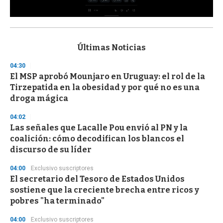
0
s
e
c
Últimas Noticias
o
n
04:30
d
El MSP aprobó Mounjaro en Uruguay: el rol de la
s
o
Tirzepatida en la obesidad y por qué no es una
f
droga mágica
3
3
s
04:02
e
Las señales que Lacalle Pou envió al PN y la
c
coalición: cómo decodifican los blancos el
o
n
discurso de su líder
d
s
04:00
Exclusivo suscriptores
El secretario del Tesoro de Estados Unidos
sostiene que la creciente brecha entre ricos y
pobres "ha terminado"
04:00
Exclusivo suscriptores