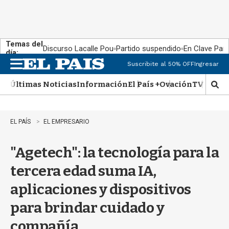
Temas del
Discurso Lacalle Pou
Partido suspendido
En Clave País
día:
Suscribite al 50% OFF
Ingresar
M
e
Últimas Noticias
Información
El País +
Ovación
TV Show
n
M
u
o
s
t
EL PAÍS
EL EMPRESARIO
r
a
"Agetech": la tecnología para la
r
b
tercera edad suma IA,
�
s
aplicaciones y dispositivos
q
u
para brindar cuidado y
e
d
compañía