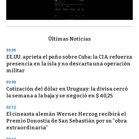
0
s
e
c
Últimas Noticias
o
n
03:05
d
EE.UU. aprieta el puño sobre Cuba: la CIA refuerza
s
o
presencia en la isla y no descarta una operación
f
militar
3
3
s
03:00
e
Cotización del dólar en Uruguay: la divisa cerró
c
la semana a la baja y se negoció en $ 40,25
o
n
d
02:12
s
El cineasta alemán Werner Herzog recibirá el
Premio Donostia de San Sebastián por su "obra
extraordinaria"