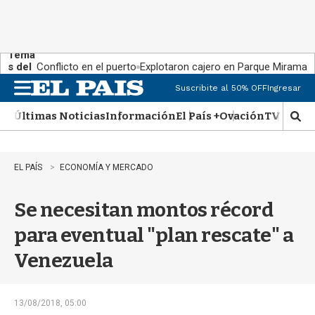
Tema
s del
Conflicto en el puerto
Explotaron cajero en Parque Miramar
día:
Suscribite al 50% OFF
Ingresar
M
e
Últimas Noticias
Información
El País +
Ovación
TV Show
n
M
u
o
s
t
EL PAÍS
ECONOMÍA Y MERCADO
r
a
Se necesitan montos récord
r
b
para eventual "plan rescate" a
�
s
Venezuela
q
u
e
d
13/08/2018, 05:00