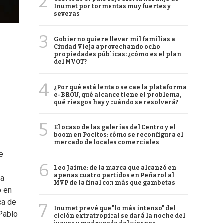
2
Inumet por tormentas muy fuertes y
severas
3
Gobierno quiere llevar mil familias a
Ciudad Vieja aprovechando ocho
propiedades públicas: ¿cómo es el plan
del MVOT?
4
¿Por qué está lenta o se cae la plataforma
e-BROU, qué alcance tiene el problema,
qué riesgos hay y cuándo se resolverá?
5
El ocaso de las galerías del Centro y el
boom en Pocitos: cómo se reconfigura el
mercado de locales comerciales
de
6
Leo Jaime: de la marca que alcanzó en
apenas cuatro partidos en Peñarol al
ia
MVP de la final con más que gambetas
o en
ca de
7
Inumet prevé que "lo más intenso" del
 Pablo
ciclón extratropical se dará la noche del