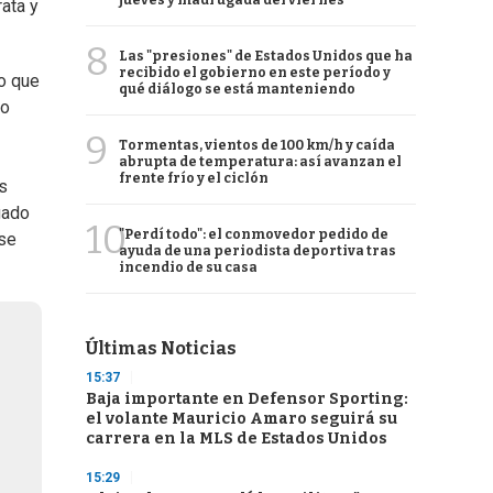
jueves y madrugada del viernes
ata y
8
Las "presiones" de Estados Unidos que ha
recibido el gobierno en este período y
ro que
qué diálogo se está manteniendo
io
9
Tormentas, vientos de 100 km/h y caída
abrupta de temperatura: así avanzan el
frente frío y el ciclón
s
gado
10
"Perdí todo": el conmovedor pedido de
 se
ayuda de una periodista deportiva tras
incendio de su casa
Últimas Noticias
15:37
Baja importante en Defensor Sporting:
el volante Mauricio Amaro seguirá su
carrera en la MLS de Estados Unidos
15:29