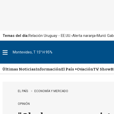
Temas del día:
Relación Uruguay - EE.UU.
Alerta naranja
Murió Gabr
Montevideo, T 15° H 95%
M
e
n
u
Últimas Noticias
Información
El País +
Ovación
TV Show
B
EL PAÍS
ECONOMÍA Y MERCADO
OPINIÓN