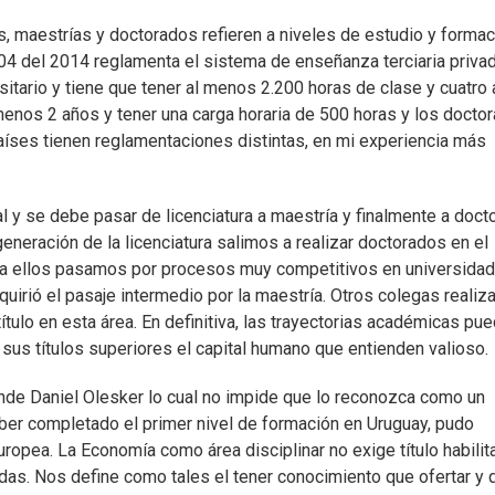
ras, maestrías y doctorados refieren a niveles de estudio y forma
04 del 2014 reglamenta el sistema de enseñanza terciaria privad
rsitario y tiene que tener al menos 2.200 horas de clase y cuatro
menos 2 años y tener una carga horaria de 500 horas y los docto
aíses tienen reglamentaciones distintas, en mi experiencia más
l y se debe pasar de licenciatura a maestría y finalmente a doct
eración de la licenciatura salimos a realizar doctorados en el
para ellos pasamos por procesos muy competitivos en universida
uirió el pasaje intermedio por la maestría. Otros colegas realiz
tulo en esta área. En definitiva, las trayectorias académicas pu
 sus títulos superiores el capital humano que entienden valioso.
nde Daniel Olesker lo cual no impide que lo reconozca como un
ber completado el primer nivel de formación en Uruguay, pudo
ropea. La Economía como área disciplinar no exige título habilit
adas. Nos define como tales el tener conocimiento que ofertar y 