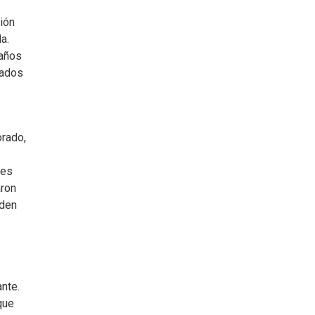
ción
a.
 años
rados
orado,
des
aron
eden
ante.
que