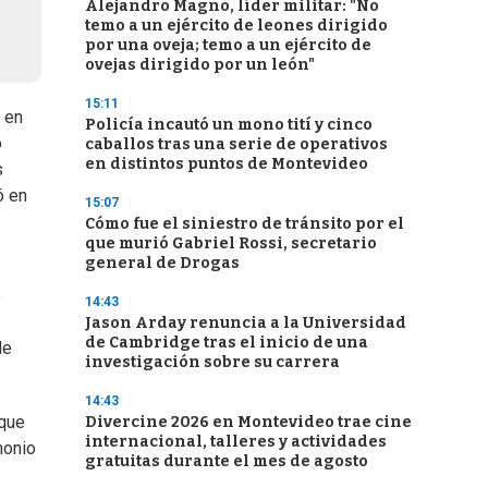
Alejandro Magno, líder militar: "No
temo a un ejército de leones dirigido
por una oveja; temo a un ejército de
ovejas dirigido por un león"
15:11
i en
Policía incautó un mono tití y cinco
o
caballos tras una serie de operativos
en distintos puntos de Montevideo
s
ó en
15:07
Cómo fue el siniestro de tránsito por el
que murió Gabriel Rossi, secretario
general de Drogas
o
14:43
Jason Arday renuncia a la Universidad
de Cambridge tras el inicio de una
de
investigación sobre su carrera
14:43
 que
Divercine 2026 en Montevideo trae cine
internacional, talleres y actividades
monio
gratuitas durante el mes de agosto