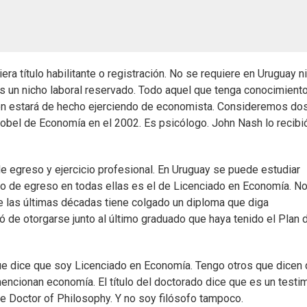
ra título habilitante o registración. No se requiere en Uruguay n
 un nicho laboral reservado. Todo aquel que tenga conocimient
n estará de hecho ejerciendo de economista. Consideremos do
obel de Economía en el 2002. Es psicólogo. John Nash lo recibi
de egreso y ejercicio profesional. En Uruguay se puede estudiar
tulo de egreso en todas ellas es el de Licenciado en Economía. N
e las últimas décadas tiene colgado un diploma que diga
jó de otorgarse junto al último graduado que haya tenido el Plan 
ue dice que soy Licenciado en Economía. Tengo otros que dicen
mencionan economía. El título del doctorado dice que es un testi
e Doctor of Philosophy. Y no soy filósofo tampoco.