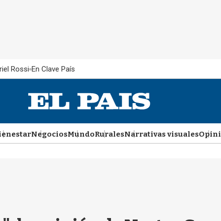
iel Rossi
En Clave País
ienestar
Negocios
Mundo
Rurales
Narrativas visuales
Opin