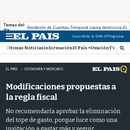
Temas del
Rendición de Cuentas
Temporal causa destrozos
En 
día:
Suscribite al 50% OFF
Ingresar
M
e
Últimas Noticias
Información
El País +
Ovación
TV Show
n
M
u
o
s
t
EL PAÍS
ECONOMÍA Y MERCADO
r
a
Modificaciones propuestas a
r
b
la regla fiscal
�
s
q
No recomendaría aprobar la eliminación
u
del tope de gasto, porque luce como una
e
d
invitación a gastar más y seguir