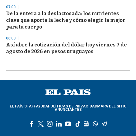
07:00
De la entera a la deslactosada: los nutrientes
clave que aporta la leche y cómo elegir la mejor
para tu cuerpo
06:00
Así abre la cotización del dólar hoy viernes 7 de
agosto de 2026 en pesos uruguayos
EL PAÍS STAFF
AYUDA
POLÍTICAS DE PRIVACIDAD
MAPA DEL SITIO
ANUNCIANTES
f
t
i
l
y
t
g
w
t
a
w
n
i
o
i
o
h
e
c
i
s
n
u
k
o
a
l