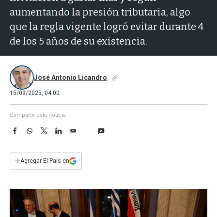
a
aumentando la presión tributaria, algo
que la regla vigente logró evitar durante 4
de los 5 años de su existencia.
José Antonio Licandro
15/09/2025, 04:00
Compartir esta noticia
F
W
T
L
E
a
h
w
i
m
c
a
i
n
a
e
t
t
k
i
+
Agregar El País en
b
s
t
e
l
o
A
e
d
o
p
r
I
k
p
n