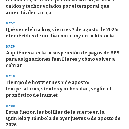
c
caídos y techos volados por el temporal que
o
n
ameritó alerta roja
d
s
07:52
Qué se celebra hoy, viernes 7 de agosto de 2026:
efemérides de un día como hoy en la historia
07:39
A quiénes afecta la suspensión de pagos de BPS
para asignaciones familiares y cómo volver a
cobrar
07:10
Tiempo de hoy viernes 7 de agosto:
temperaturas, vientos y nubosidad, según el
pronóstico de Inumet
07:00
Estas fueron las bolillas de la suerte en la
Quiniela y Tómbola de ayer jueves 6 de agosto de
2026