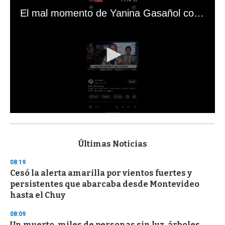
El mal momento de Yanina Gasañol con un hincha argentino en "Subrayado"
0
s
e
c
Últimas Noticias
o
n
08:19
d
Cesó la alerta amarilla por vientos fuertes y
s
o
persistentes que abarcaba desde Montevideo
f
hasta el Chuy
3
3
s
08:09
e
Un muerto, miles de personas sin luz, árboles