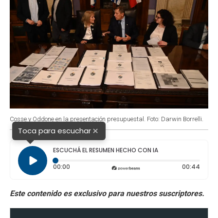
Cosse y Oddone en la presentación presupuestal. Foto: Darwin Borrelli.
×
Toca para escuchar
ESCUCHÁ EL RESUMEN HECHO CON IA
Tiempo transcurrido: 0 segundos
Durac
00:00
00:44