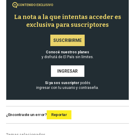
CONTENIDO EXCLUSIVO
La nota a la que intentas acceder es
exclusiva para suscriptores
SUSCRIBIRME
Conocé nuestros planes
y disfrutá de El País sin límites.
INGRESAR
Si ya sos suscriptor
podés
ingresar con tu usuario y contraseña.
¿Encontraste un error?
Reportar
Temas relacionados