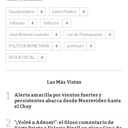
Deuda pública
Gasto Público
inflación
Inflación
José Antonio Licandro
Ley de Presupuesto
POLÍTICA MONETARIA
premium
REGLA FISCAL
Las Más Vistas
1
Alerta amarilla por vientos fuertes y
persistentes abarca desde Montevideo hasta
el Chuy
2
"¡Volvé a Adeom!": el filoso comentario de