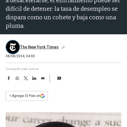
a desacelerarse, el enfriamiento puede ser
a
difícil de detener: la tasa de desempleo se
dispara como un cohete y baja como una
pluma.
The New York Times
08/08/2024, 04:00
Compartir esta noticia
F
W
T
L
E
a
h
w
i
m
c
a
i
n
a
e
t
t
k
i
+
Agregar El País en
b
s
t
e
l
o
A
e
d
o
p
r
I
k
p
n