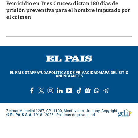
Femicidio en Tres Cruces: dictan 180 días de
prisión preventiva para el hombre imputado por
el crimen
EL PAÍS STAFF
AYUDA
POLÍTICAS DE PRIVACIDAD
MAPA DEL SITIO
ANUNCIANTES
f
t
i
l
y
t
g
w
t
a
w
n
i
o
i
o
h
e
c
i
s
n
u
k
o
a
l
e
t
t
k
t
t
g
t
e
Zelmar Michelini 1287, CP.11100, Montevideo, Uruguay. Copyright
b
t
a
e
u
o
l
s
g
®
EL PAIS S.A.
1918 - 2026 -
Políticas de privacidad
o
e
g
d
b
k
e
a
r
o
r
r
i
e
n
p
a
k
a
n
e
p
m