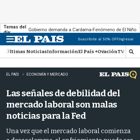
Temas del
Gobierno demanda a Cardama
Fenómeno de El Niño
día:
Suscribite al 50% OFF
Ingresar
M
e
Últimas Noticias
Información
El País +
Ovación
TV Show
n
M
u
o
s
t
EL PAÍS
ECONOMÍA Y MERCADO
r
a
Las señales de debilidad del
r
b
mercado laboral son malas
�
s
noticias para la Fed
q
u
e
Una vez que el mercado laboral comienza
d