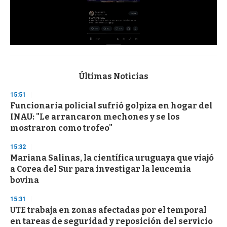
0
s
e
c
Últimas Noticias
o
n
15:51
d
Funcionaria policial sufrió golpiza en hogar del
s
o
INAU: "Le arrancaron mechones y se los
f
mostraron como trofeo"
3
3
s
15:32
e
Mariana Salinas, la científica uruguaya que viajó
c
a Corea del Sur para investigar la leucemia
o
n
bovina
d
s
15:31
UTE trabaja en zonas afectadas por el temporal
en tareas de seguridad y reposición del servicio