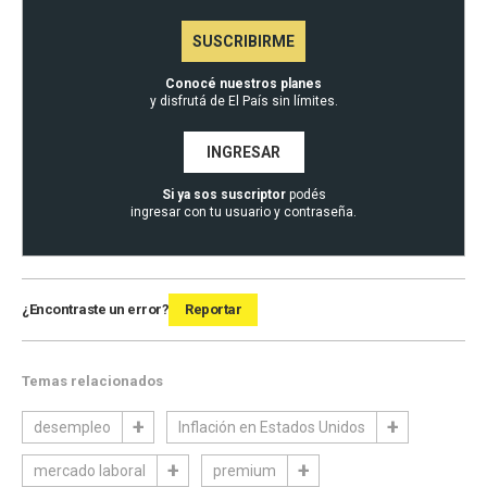
SUSCRIBIRME
Conocé nuestros planes
y disfrutá de El País sin límites.
INGRESAR
Si ya sos suscriptor
podés
ingresar con tu usuario y contraseña.
¿Encontraste un error?
Reportar
Temas relacionados
desempleo
Inflación en Estados Unidos
mercado laboral
premium