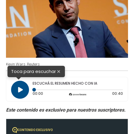
Kevin Wars
Reuters
×
Toca para escuchar
ESCUCHÁ EL RESUMEN HECHO CON IA
Tiempo transcurrido: 0 segundos
Durac
00:00
00:40
CONTENIDO EXCLUSIVO