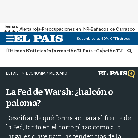
Temas
Alerta roja
Preocupaciones en INR
Bañados de Carrasco
del día:
Suscribite al 50% OFF
Ingresar
M
e
Últimas Noticias
Información
El País +
Ovación
TV Show
n
M
u
o
s
t
EL PAÍS
ECONOMÍA Y MERCADO
r
a
La Fed de Warsh: ¿halcón o
r
b
paloma?
�
s
q
Descifrar de qué forma actuará al frente de
u
la Fed, tanto en el corto plazo como a la
e
d
larga, es clave para las tendencias de la