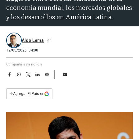
a
economía mundial, los mercados globales
y los desarrollos en América Latina.
Aldo Lema
12/05/2026, 04:00
Compartir esta noticia
F
W
T
L
E
a
h
w
i
m
c
a
i
n
a
e
t
t
k
i
+
Agregar El País en
b
s
t
e
l
o
A
e
d
o
p
r
I
k
p
n