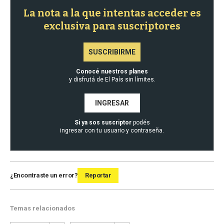
La nota a la que intentas acceder es
exclusiva para suscriptores
SUSCRIBIRME
Conocé nuestros planes
y disfrutá de El País sin límites.
INGRESAR
Si ya sos suscriptor
podés
ingresar con tu usuario y contraseña.
¿Encontraste un error?
Reportar
Temas relacionados