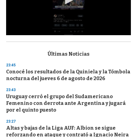
0
s
e
c
Últimas Noticias
o
n
23:45
d
Conocé los resultados de la Quiniela y la Tómbola
s
o
nocturna del jueves 6 de agosto de 2026
f
3
23:43
3
s
Uruguay cerró el grupo del Sudamericano
e
Femenino con derrota ante Argentina y jugará
c
por el quinto puesto
o
n
d
23:27
s
Altas y bajas de la Liga AUF: Albion se sigue
reforzando en ataque y contrató a Ignacio Neira