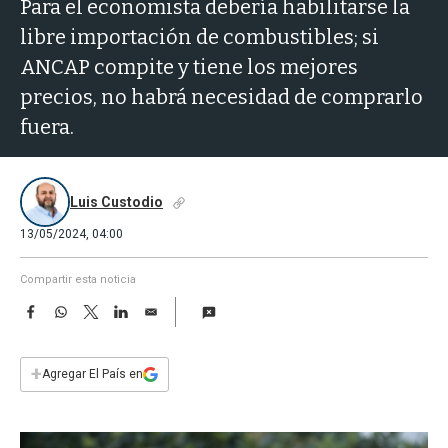
a
Para el economista debería habilitarse la
libre importación de combustibles; si
ANCAP compite y tiene los mejores
precios, no habrá necesidad de comprarlo
fuera.
Luis Custodio
13/05/2024, 04:00
Compartir esta noticia
F
W
T
L
E
a
h
w
i
m
c
a
i
n
a
e
t
t
k
i
+
Agregar El País en
b
s
t
e
l
o
A
e
d
o
p
r
I
k
p
n