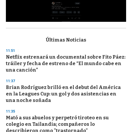
0
s
e
c
Últimas Noticias
o
n
11:51
d
Netflix estrenará un documental sobre Fito Páez:
s
o
tráiler y fecha de estreno de “El mundo cabe en
f
una canción”
3
3
s
11:37
e
Brian Rodríguez brilló en el debut del América
c
en la Leagues Cup: un gol y dos asistencias en
o
n
una noche soñada
d
s
11:35
Mató a sus abuelos y perpetró tiroteo en su
colegio en Tailandia; compañeros lo
describieron como "trastornado"