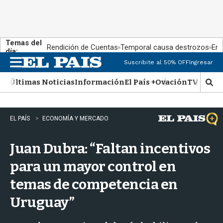
Temas del
Rendición de Cuentas
Temporal causa destrozos
En 
día:
Suscribite al 50% OFF
Ingresar
M
e
Últimas Noticias
Información
El País +
Ovación
TV Show
n
M
u
o
s
t
EL PAÍS
ECONOMÍA Y MERCADO
r
a
Juan Dubra: “Faltan incentivos
r
b
para un mayor control en
�
s
temas de competencia en
q
u
Uruguay”
e
d