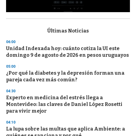
0
s
e
c
Últimas Noticias
o
n
06:00
d
Unidad Indexada hoy: cuánto cotiza la UI este
s
o
domingo 9 de agosto de 2026 en pesos uruguayos
f
3
05:00
3
s
¿Por qué la diabetes y la depresión forman una
e
pareja cada vez más común?
c
o
04:30
n
d
Experto en medicina del estrés llega a
s
Montevideo: las claves de Daniel López Rosetti
para vivir mejor
04:10
La lupa sobre las multas que aplica Ambiente: a
quiénes se sanciona y por qué