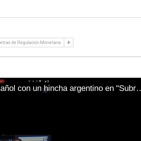
etras de Regulación Monetaria
El mal momento de Yanina Gasañol con un hin