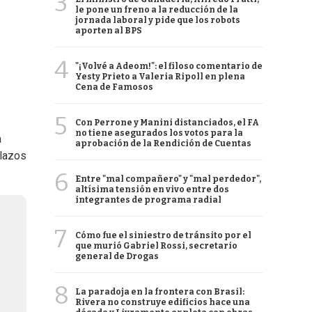
3
le pone un freno a la reducción de la
jornada laboral y pide que los robots
aporten al BPS
4
"¡Volvé a Adeom!": el filoso comentario de
Yesty Prieto a Valeria Ripoll en plena
Cena de Famosos
5
Con Perrone y Manini distanciados, el FA
no tiene asegurados los votos para la
a
aprobación de la Rendición de Cuentas
plazos
6
Entre "mal compañero" y "mal perdedor",
altísima tensión en vivo entre dos
integrantes de programa radial
7
Cómo fue el siniestro de tránsito por el
que murió Gabriel Rossi, secretario
general de Drogas
8
La paradoja en la frontera con Brasil:
Rivera no construye edificios hace una