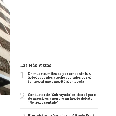
Las Más Vistas
1
Un muerto, miles de personas sin luz,
árboles caídos y techos volados por el
temporal que ameritó alerta roja
2
Conductor de "Subrayado" criticó el paro
de maestros y generó un fuerte debate:
"No tiene sentido"
El ministro de Ganadería, Alfredo Fratti,