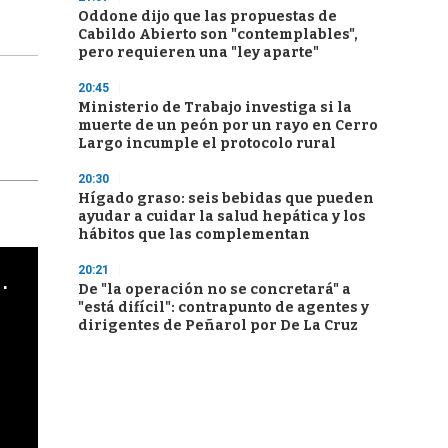
Oddone dijo que las propuestas de
Cabildo Abierto son "contemplables",
pero requieren una "ley aparte"
20:45
Ministerio de Trabajo investiga si la
muerte de un peón por un rayo en Cerro
Largo incumple el protocolo rural
20:30
Hígado graso: seis bebidas que pueden
ayudar a cuidar la salud hepática y los
hábitos que las complementan
20:21
cha argentino en "Subrayado"
De "la operación no se concretará" a
"está difícil": contrapunto de agentes y
dirigentes de Peñarol por De La Cruz