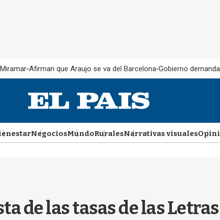
 Miramar
Afirman que Araujo se va del Barcelona
Gobierno demanda
ienestar
Negocios
Mundo
Rurales
Narrativas visuales
Opin
ta de las tasas de las Letra