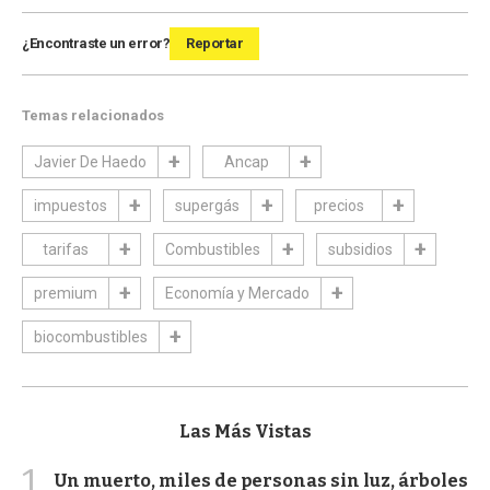
¿Encontraste un error?
Reportar
Temas relacionados
Javier De Haedo
Ancap
impuestos
supergás
precios
tarifas
Combustibles
subsidios
premium
Economía y Mercado
biocombustibles
Las Más Vistas
1
Un muerto, miles de personas sin luz, árboles