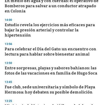
En medio del agua y con cuerdas: el operativo de
s
o
Bomberos para salvar a un conductor atrapado
f
en Colonia
3
3
s
14:00
e
Estudio revela los ejercicios más eficaces para
c
bajar la presión arterial y controlar la
o
n
hipertensión
d
s
13:56
Para celebrar el Día del Gato: un encuentro con
lectura para hablar sobre bienestar animal
13:50
Entre sorpresas, playas y sabores bahianos: las
fotos de las vacaciones en familia de Hugo Soca
13:45
Fue club, sede universitaria y símbolo de Playa
Hermosa: hoy debaten su posible demolición
13:25