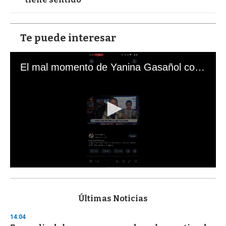
Te puede interesar
El mal momento de Yanina Gasañol con un hincha argentino en "Subrayado"
0
s
e
c
Últimas Noticias
o
n
14:04
d