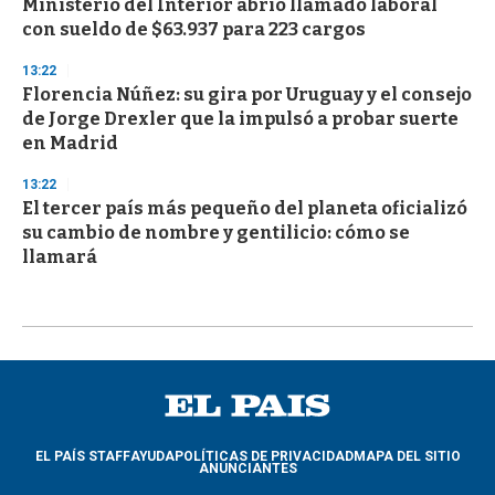
Ministerio del Interior abrió llamado laboral
con sueldo de $63.937 para 223 cargos
13:22
Florencia Núñez: su gira por Uruguay y el consejo
de Jorge Drexler que la impulsó a probar suerte
en Madrid
13:22
El tercer país más pequeño del planeta oficializó
su cambio de nombre y gentilicio: cómo se
llamará
EL PAÍS STAFF
AYUDA
POLÍTICAS DE PRIVACIDAD
MAPA DEL SITIO
ANUNCIANTES