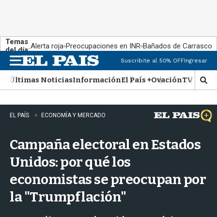
Temas
Alerta roja
Preocupaciones en INR
Bañados de Carrasco
del día:
Suscribite al 50% OFF
Ingresar
M
e
Últimas Noticias
Información
El País +
Ovación
TV Show
n
M
u
o
s
t
EL PAÍS
ECONOMÍA Y MERCADO
r
a
Campaña electoral en Estados
r
b
Unidos: por qué los
�
s
economistas se preocupan por
q
u
la "Trumpflación"
e
d