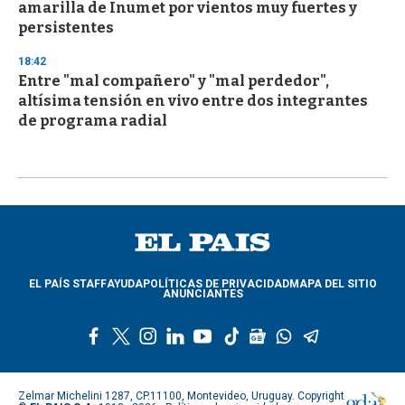
amarilla de Inumet por vientos muy fuertes y
persistentes
18:42
Entre "mal compañero" y "mal perdedor",
altísima tensión en vivo entre dos integrantes
de programa radial
EL PAÍS STAFF
AYUDA
POLÍTICAS DE PRIVACIDAD
MAPA DEL SITIO
ANUNCIANTES
f
t
i
l
y
t
g
w
t
a
w
n
i
o
i
o
h
e
c
i
s
n
u
k
o
a
l
e
t
t
k
t
t
g
t
e
Zelmar Michelini 1287, CP.11100, Montevideo, Uruguay. Copyright