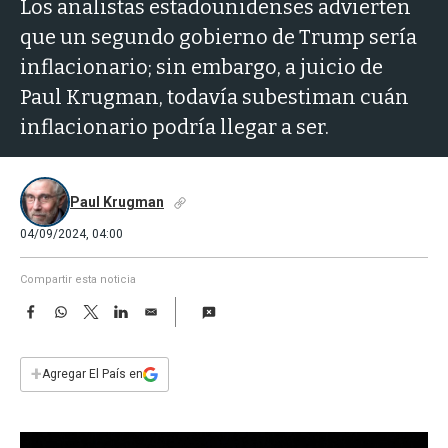
a
Los analistas estadounidenses advierten
que un segundo gobierno de Trump sería
inflacionario; sin embargo, a juicio de
Paul Krugman, todavía subestiman cuán
inflacionario podría llegar a ser.
Paul Krugman
04/09/2024, 04:00
Compartir esta noticia
F
W
T
L
E
a
h
w
i
m
c
a
i
n
a
e
t
t
k
i
+
Agregar El País en
b
s
t
e
l
o
A
e
d
o
p
r
I
k
p
n