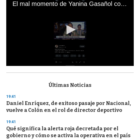
El mal momento de Yanina Gasañol con un hincha argentino en "Subrayado"
0
s
e
c
Últimas Noticias
o
n
19:41
d
Daniel Enríquez, de exitoso pasaje por Nacional,
s
o
vuelve a Colón en el rol de director deportivo
f
3
19:41
3
s
Qué significa la alerta roja decretada por el
e
gobierno y cómo se activa la operativa en el país
c