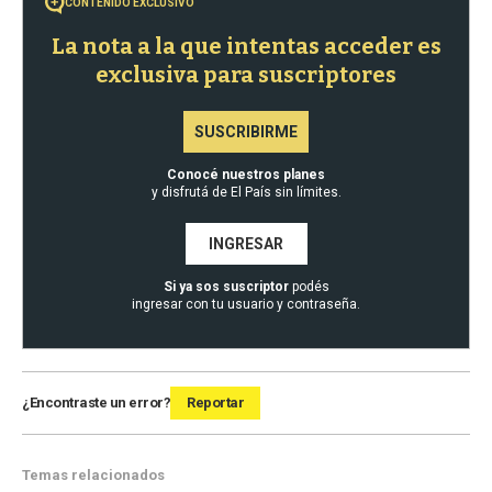
CONTENIDO EXCLUSIVO
La nota a la que intentas acceder es
exclusiva para suscriptores
SUSCRIBIRME
Conocé nuestros planes
y disfrutá de El País sin límites.
INGRESAR
Si ya sos suscriptor
podés
ingresar con tu usuario y contraseña.
¿Encontraste un error?
Reportar
Temas relacionados