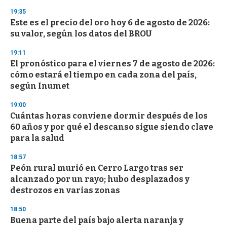
o
19:35
n
d
Este es el precio del oro hoy 6 de agosto de 2026:
s
su valor, según los datos del BROU
19:11
El pronóstico para el viernes 7 de agosto de 2026:
cómo estará el tiempo en cada zona del país,
según Inumet
19:00
Cuántas horas conviene dormir después de los
60 años y por qué el descanso sigue siendo clave
para la salud
18:57
Peón rural murió en Cerro Largo tras ser
alcanzado por un rayo; hubo desplazados y
destrozos en varias zonas
18:50
Buena parte del país bajo alerta naranja y