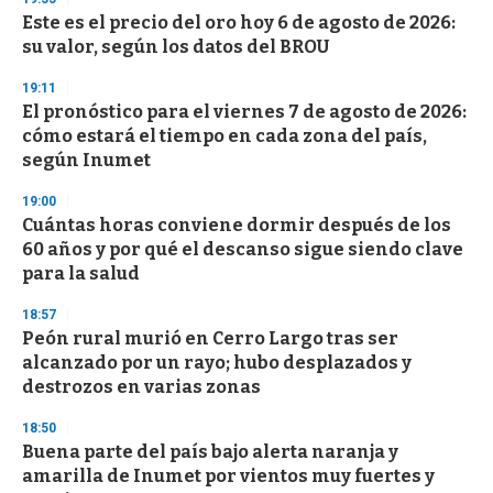
n
d
Este es el precio del oro hoy 6 de agosto de 2026:
s
su valor, según los datos del BROU
19:11
El pronóstico para el viernes 7 de agosto de 2026:
cómo estará el tiempo en cada zona del país,
según Inumet
19:00
Cuántas horas conviene dormir después de los
60 años y por qué el descanso sigue siendo clave
para la salud
18:57
Peón rural murió en Cerro Largo tras ser
alcanzado por un rayo; hubo desplazados y
destrozos en varias zonas
18:50
Buena parte del país bajo alerta naranja y
amarilla de Inumet por vientos muy fuertes y