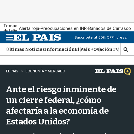
Temas
Alerta roja
Preocupaciones en INR
Bañados de Carrasco
del día:
Suscribite al 50% OFF
Ingresar
M
e
Últimas Noticias
Información
El País +
Ovación
TV Show
n
M
u
o
s
t
EL PAÍS
ECONOMÍA Y MERCADO
r
a
Ante el riesgo inminente de
r
b
un cierre federal, ¿cómo
�
s
afectaría a la economía de
q
u
Estados Unidos?
e
d