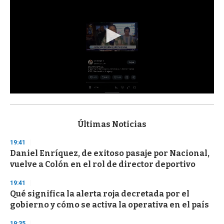
0
s
e
c
Últimas Noticias
o
n
19:41
d
Daniel Enríquez, de exitoso pasaje por Nacional,
s
o
vuelve a Colón en el rol de director deportivo
f
3
19:41
3
s
Qué significa la alerta roja decretada por el
e
gobierno y cómo se activa la operativa en el país
c
o
19:35