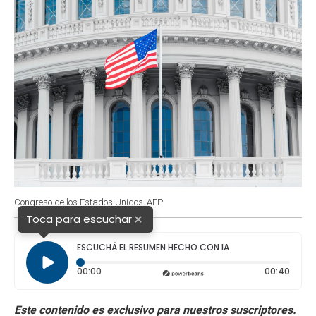
Congreso de los Estados Unidos
AFP
×
Toca para escuchar
ESCUCHÁ EL RESUMEN HECHO CON IA
Tiempo transcurrido: 0 segundos
Durac
00:00
00:40