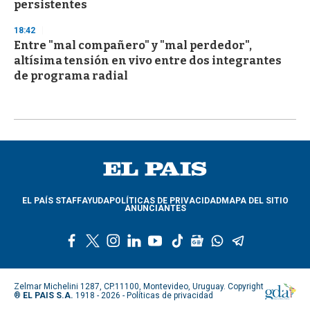
persistentes
18:42
Entre "mal compañero" y "mal perdedor",
altísima tensión en vivo entre dos integrantes
de programa radial
EL PAÍS STAFF
AYUDA
POLÍTICAS DE PRIVACIDAD
MAPA DEL SITIO
ANUNCIANTES
f
t
i
l
y
t
g
w
t
a
w
n
i
o
i
o
h
e
c
i
s
n
u
k
o
a
l
e
t
t
k
t
t
g
t
e
Zelmar Michelini 1287, CP.11100, Montevideo, Uruguay. Copyright
b
t
a
e
u
o
l
s
g
®
EL PAIS S.A.
1918 - 2026 -
Políticas de privacidad
o
e
g
d
b
k
e
a
r