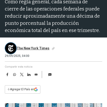
a
Como regla general, cada semana de
cierre de las operaciones federales puede
reducir aproximadamente una décima de
punto porcentual la producción
económica total del país en ese trimestre.
The New York Times
29/09/2025, 04:00
Compartir esta noticia
F
W
T
L
E
a
h
w
i
m
c
a
i
n
a
e
t
t
k
i
+
Agregar El País en
b
s
t
e
l
o
A
e
d
o
p
r
I
k
p
n