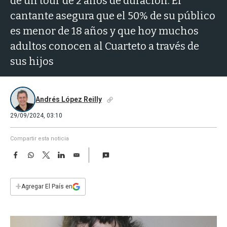
de un tour de 2 años de duración. El
a
cantante asegura que el 50% de su público
es menor de 18 años y que hoy muchos
adultos conocen al Cuarteto a través de
sus hijos
Andrés López Reilly
29/09/2024, 03:10
Compartir esta noticia
F
W
T
L
E
a
h
w
i
m
c
a
i
n
a
e
t
t
k
i
+
Agregar El País en
b
s
t
e
l
o
A
e
d
o
p
r
I
k
p
n