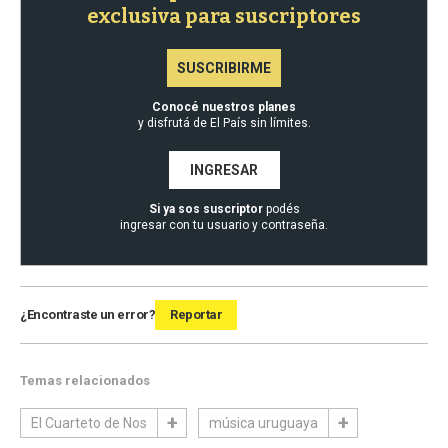
exclusiva para suscriptores
SUSCRIBIRME
Conocé nuestros planes
y disfrutá de El País sin límites.
INGRESAR
Si ya sos suscriptor
podés
ingresar con tu usuario y contraseña.
¿Encontraste un error?
Reportar
Temas relacionados
El Cuarteto de Nos
música uruguaya