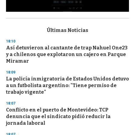
0
s
e
c
Últimas Noticias
o
n
18:10
d
Así detuvieron al cantante de trap Nahuel One23
s
o
y a chilenos que explotaron un cajero en Parque
f
Miramar
3
3
s
18:09
e
La policía inmigratoria de Estados Unidos detuvo
c
a un futbolista argentino: "Tiene permiso de
o
n
trabajo vigente"
d
s
18:07
Conflicto en el puerto de Montevideo: TCP
denuncia que el sindicato pidió reducir la
jornada laboral
18:07