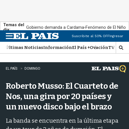
Temas del
Gobierno demanda a Cardama
Fenómeno de El Niño
día:
Suscribite al 50% OFF
Ingresar
M
e
Últimas Noticias
Información
El País +
Ovación
TV Show
n
M
u
o
s
t
EL PAÍS
DOMINGO
r
a
Roberto Musso: El Cuarteto de
r
b
Nos, una gira por 20 países y
�
s
un nuevo disco bajo el brazo
q
u
e
La banda se encuentra en la última etapa
d