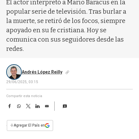
a
El actor interpretó a Mario Baracus en la
popular serie de televisión. Tras burlar a
la muerte, se retiró de los focos, siempre
apoyado en su fe cristiana. Hoy se
comunica con sus seguidores desde las
redes.
Andrés López Reilly
29/06/2025, 03:15
Compartir esta noticia
F
W
T
L
E
a
h
w
i
m
c
a
i
n
a
e
t
t
k
i
+
Agregar El País en
b
s
t
e
l
o
A
e
d