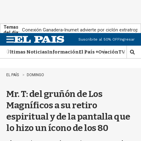
Temas
Conexión Ganadera
Inumet advierte por ciclón extratropi
del día:
Suscribite al 50% OFF
Ingresar
M
e
Últimas Noticias
Información
El País +
Ovación
TV Show
n
M
u
o
s
t
EL PAÍS
DOMINGO
r
a
Mr. T: del gruñón de Los
r
b
Magníficos a su retiro
�
s
espiritual y de la pantalla que
q
u
lo hizo un ícono de los 80
e
d