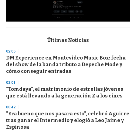
0
s
e
c
Últimas Noticias
o
n
02:05
d
DM Experience en Montevideo Music Box: fecha
s
o
del show de la banda tributo a Depeche Mode y
f
cómo conseguir entradas
3
3
s
02:01
e
"Tomdaya", el matrimonio de estrellas jóvenes
c
que está llevando a la generación Z a los cines
o
n
d
00:42
s
"Era bueno que nos pasara esto", celebró Aguirre
tras ganar el Intermedio y elogió a Leo Jaime y
Espinosa