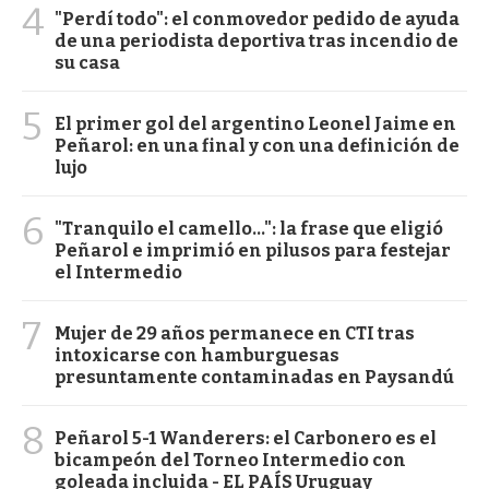
4
"Perdí todo": el conmovedor pedido de ayuda
de una periodista deportiva tras incendio de
su casa
5
El primer gol del argentino Leonel Jaime en
Peñarol: en una final y con una definición de
lujo
6
"Tranquilo el camello...": la frase que eligió
Peñarol e imprimió en pilusos para festejar
el Intermedio
7
Mujer de 29 años permanece en CTI tras
intoxicarse con hamburguesas
presuntamente contaminadas en Paysandú
8
Peñarol 5-1 Wanderers: el Carbonero es el
bicampeón del Torneo Intermedio con
goleada incluida - EL PAÍS Uruguay