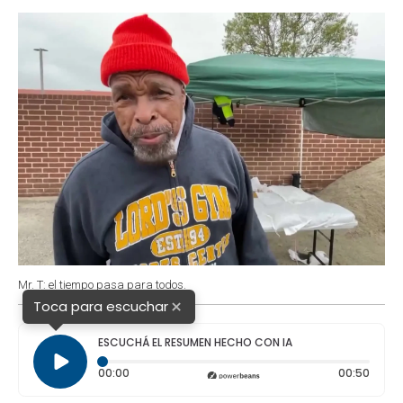
o
p
r
I
k
p
n
Mr. T: el tiempo pasa para todos.
×
Toca para escuchar
ESCUCHÁ EL RESUMEN HECHO CON IA
Tiempo transcurrido: 0 segundos
Durac
00:00
00:50