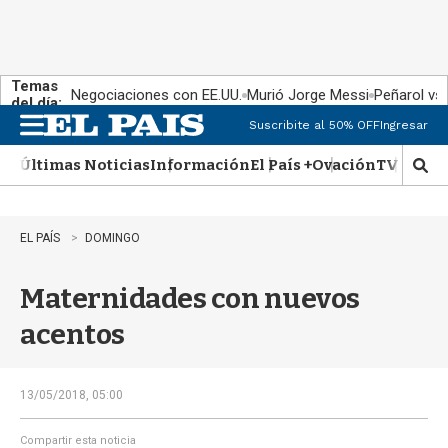
Temas
Negociaciones con EE.UU.
Murió Jorge Messi
Peñarol vs
del día:
Suscribite al 50% OFF
Ingresar
M
e
Últimas Noticias
Información
El País +
Ovación
TV Show
n
M
u
o
s
t
EL PAÍS
DOMINGO
r
a
Maternidades con nuevos
r
b
acentos
�
s
q
u
13/05/2018, 05:00
e
d
Compartir esta noticia