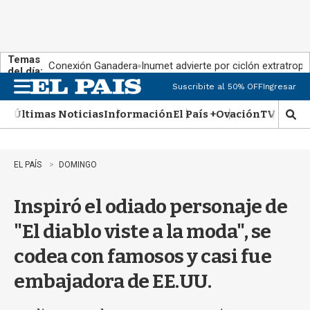
Temas
Conexión Ganadera
Inumet advierte por ciclón extratropi
del día:
Suscribite al 50% OFF
Ingresar
M
e
Últimas Noticias
Información
El País +
Ovación
TV Show
n
M
u
o
s
t
EL PAÍS
DOMINGO
r
a
Inspiró el odiado personaje de
r
b
"El diablo viste a la moda", se
�
s
codea con famosos y casi fue
q
u
embajadora de EE.UU.
e
d