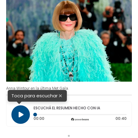
Anna Wintour en la última Met Gala.
×
Toca para escuchar
ESCUCHÁ EL RESUMEN HECHO CON IA
Tiempo transcurrido: 0 segundos
Durac
00:00
00:40