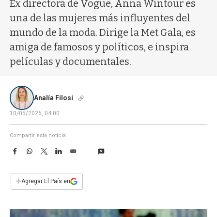
a
Ex directora de Vogue, Anna Wintour es
una de las mujeres más influyentes del
mundo de la moda. Dirige la Met Gala, es
amiga de famosos y políticos, e inspira
películas y documentales.
Analía Filosi
10/05/2026, 04:00
Compartir esta noticia
F
W
T
L
E
a
h
w
i
m
c
a
i
n
a
e
t
t
k
i
+
Agregar El País en
b
s
t
e
l
o
A
e
d
o
p
r
I
k
p
n