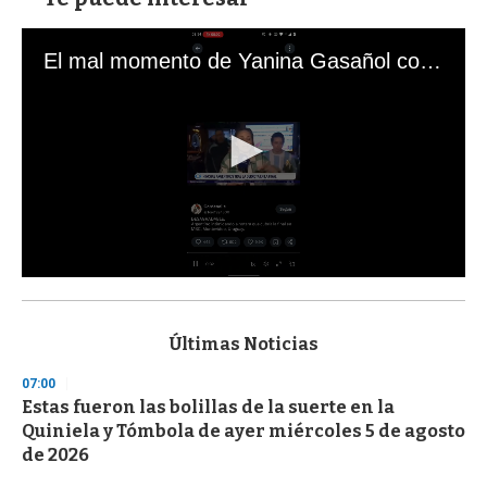
El mal momento de Yanina Gasañol con un hincha argentino en "Subrayado"
0
s
e
c
Últimas Noticias
o
n
07:00
d
Estas fueron las bolillas de la suerte en la
s
o
Quiniela y Tómbola de ayer miércoles 5 de agosto
f
de 2026
3
3