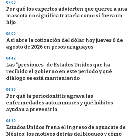
s
07:00
e
Por qué los expertos advierten que querer a una
c
mascota no significa tratarla como si fuera un
o
n
hijo
d
s
06:00
Así abre la cotización del dólar hoy jueves 6 de
agosto de 2026 en pesos uruguayos
04:42
Las "presiones" de Estados Unidos que ha
recibido el gobierno en este período y qué
diálogo se está manteniendo
04:30
Por qué la periodontitis agrava las
enfermedades autoinmunes y qué hábitos
ayudan a prevenirla
04:10
Estados Unidos frena el ingreso de aguacate de
México: los motivos detrás del bloqueo y cómo