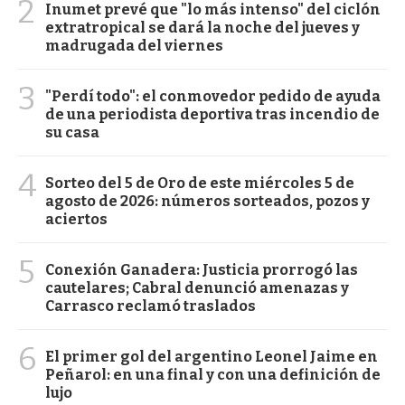
2
Inumet prevé que "lo más intenso" del ciclón
extratropical se dará la noche del jueves y
madrugada del viernes
3
"Perdí todo": el conmovedor pedido de ayuda
de una periodista deportiva tras incendio de
su casa
4
Sorteo del 5 de Oro de este miércoles 5 de
agosto de 2026: números sorteados, pozos y
aciertos
5
Conexión Ganadera: Justicia prorrogó las
cautelares; Cabral denunció amenazas y
Carrasco reclamó traslados
6
El primer gol del argentino Leonel Jaime en
Peñarol: en una final y con una definición de
lujo