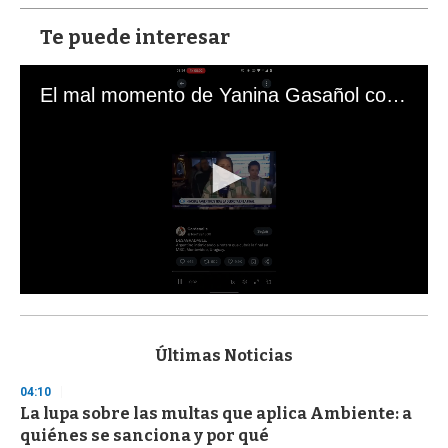
Te puede interesar
El mal momento de Yanina Gasañol con un hincha argentino en "Subrayado"
0
s
e
c
Últimas Noticias
o
n
04:10
d
La lupa sobre las multas que aplica Ambiente: a
s
o
quiénes se sanciona y por qué
f