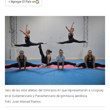
+
Agregar El País en
b
s
t
e
l
o
A
e
d
o
p
r
I
k
p
n
Seis de las once atletas del Gimnasio A+ que representarán a Uruguay
en el Sudamericano y Panamericano de gimnasia aeróbica.
Foto: Juan Manuel Ramos.