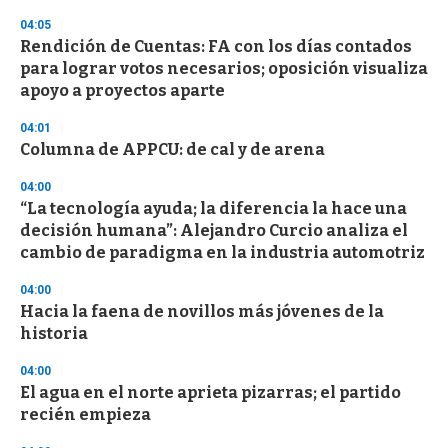
3
04:05
3
s
Rendición de Cuentas: FA con los días contados
e
para lograr votos necesarios; oposición visualiza
c
apoyo a proyectos aparte
o
n
d
04:01
s
Columna de APPCU: de cal y de arena
04:00
“La tecnología ayuda; la diferencia la hace una
decisión humana”: Alejandro Curcio analiza el
cambio de paradigma en la industria automotriz
04:00
Hacia la faena de novillos más jóvenes de la
historia
04:00
El agua en el norte aprieta pizarras; el partido
recién empieza