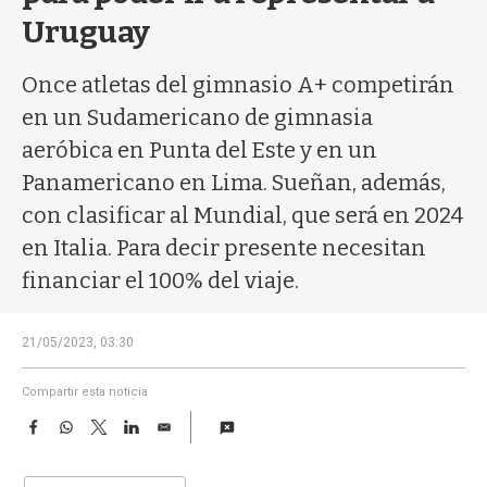
a
Uruguay
Once atletas del gimnasio A+ competirán
en un Sudamericano de gimnasia
aeróbica en Punta del Este y en un
Panamericano en Lima. Sueñan, además,
con clasificar al Mundial, que será en 2024
en Italia. Para decir presente necesitan
financiar el 100% del viaje.
21/05/2023, 03:30
Compartir esta noticia
F
W
T
L
E
a
h
w
i
m
c
a
i
n
a
e
t
t
k
i