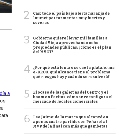
2
Casi todo el país bajo alerta naranja de
Inumet por tormentas muy fuertes y
severas
3
Gobierno quiere llevar mil familias a
Ciudad Vieja aprovechando ocho
propiedades públicas: ¿cómo es el plan
del MVOT?
4
¿Por qué está lenta o se cae la plataforma
e-BROU, qué alcance tiene el problema,
qué riesgos hay y cuándo se resolverá?
5
El ocaso de las galerías del Centro y el
 día a
boom en Pocitos: cómo se reconfigura el
dos
mercado de locales comerciales
su
6
para
Leo Jaime: de la marca que alcanzó en
apenas cuatro partidos en Peñarol al
MVP de la final con más que gambetas