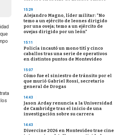
15:29
Alejandro Magno, líder militar: "No
temo a un ejército de leones dirigido
por una oveja; temo a un ejército de
vidad
ovejas dirigido por un león"
 que
empo
15:11
Policía incautó un mono tití y cinco
caballos tras una serie de operativos
en distintos puntos de Montevideo
15:07
Cómo fue el siniestro de tránsito por el
que murió Gabriel Rossi, secretario
general de Drogas
trata
14:43
alos
Jason Arday renuncia a la Universidad
de Cambridge tras el inicio de una
investigación sobre su carrera
14:43
Divercine 2026 en Montevideo trae cine