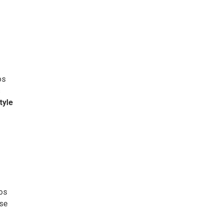
os
s
tyle
ros
 se