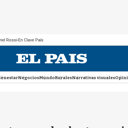
iel Rossi
En Clave País
ienestar
Negocios
Mundo
Rurales
Narrativas visuales
Opin