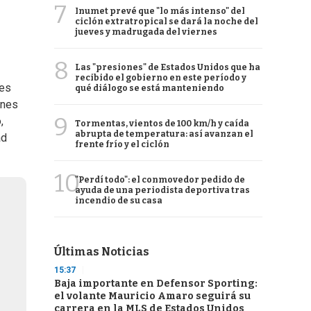
7
Inumet prevé que "lo más intenso" del
ciclón extratropical se dará la noche del
jueves y madrugada del viernes
8
Las "presiones" de Estados Unidos que ha
recibido el gobierno en este período y
 es
qué diálogo se está manteniendo
ones
9
,
Tormentas, vientos de 100 km/h y caída
abrupta de temperatura: así avanzan el
ad
frente frío y el ciclón
10
"Perdí todo": el conmovedor pedido de
ayuda de una periodista deportiva tras
incendio de su casa
Últimas Noticias
15:37
Baja importante en Defensor Sporting:
el volante Mauricio Amaro seguirá su
carrera en la MLS de Estados Unidos