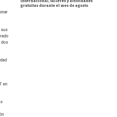
internacional, talleres y actividades
gratuitas durante el mes de agosto
ionar
e sus
erado
n dos
idad
IT en
as
ión