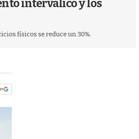
nto interválico y los
s
q
u
e
d
icios físicos se reduce un 30%.
a
 en