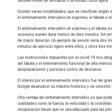
también breve de descanso o actividad física ligera.
Existen varias modalidades, que se clasifican según su
el entrenamiento interválico en esprines, el tabata o e
El entrenamiento interválico en esprines y el tabata
sesiones suelen durar menos de diez minutos. Sin em
de mayor duración. Un ejemplo de sesión sería dos mi
minutos de ejercicio ligero entre ellos, y otros tres m
Las restricciones impuestas por el covid-19 nos oblig
del tabata y el entrenamiento funcional de alta intens
desplazamiento y periodos cortos de descanso.
El interés por el entrenamiento interválico fue tan gr
Google alcanzaron su máximo histórico y se convirtió 
Otra ventaja del entrenamiento interválico es que podem
cualidades como la fuerza, la velocidad o la coordinac
recuperación hacen que no sea adecuado para las pers