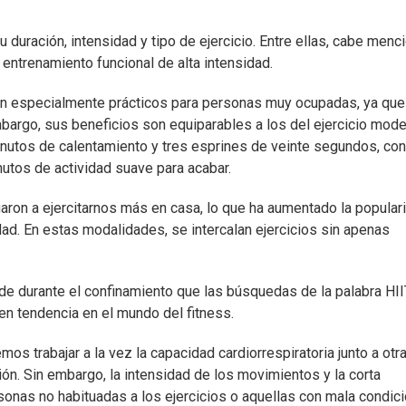
 duración, intensidad y tipo de ejercicio. Entre ellas, cabe menc
l entrenamiento funcional de alta intensidad.
 son especialmente prácticos para personas muy ocupadas, ya qu
bargo, sus beneficios son equiparables a los del ejercicio mod
nutos de calentamiento y tres esprines de veinte segundos, co
inutos de actividad suave para acabar.
aron a ejercitarnos más en casa, lo que ha aumentado la popular
idad. En estas modalidades, se intercalan ejercicios sin apenas
ande durante el confinamiento que las búsquedas de la palabra HI
en tendencia en el mundo del fitness.
os trabajar a la vez la capacidad cardiorrespiratoria junto a otr
ión. Sin embargo, la intensidad de los movimientos y la corta
onas no habituadas a los ejercicios o aquellas con mala condic