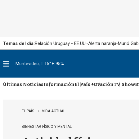
Temas del día:
Relación Uruguay - EE.UU.
Alerta naranja
Murió Gabr
Montevideo, T 15° H 95%
M
e
n
u
Últimas Noticias
Información
El País +
Ovación
TV Show
B
EL PAÍS
VIDA ACTUAL
BIENESTAR FÍSICO Y MENTAL