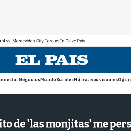
rol vs. Montevideo City Torque
En Clave País
ienestar
Negocios
Mundo
Rurales
Narrativas visuales
Opin
ito de 'las monjitas' me per