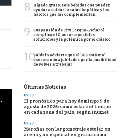
8
Hígado graso: seis bebidas que pueden
ayudar a cuidar la salud hepática y los
hábitos que las complementan
9
Suspensión de City Torque-Peñarol
complica el Clausura: posibles
soluciones y la polémica por el clásico
10
Saldain advierte que el BPS está mal
asesorando a jubilados por la posibilidad
de volver a trabajar
Últimas Noticias
09:53
cha argentino en "Subrayado"
El pronóstico para hoy domingo 9 de
agosto de 2026: cómo estará el tiempo
en cada zona del país, según Inumet
09:23
Maroñas con largometraje estelar en
arena y un especial en grama como