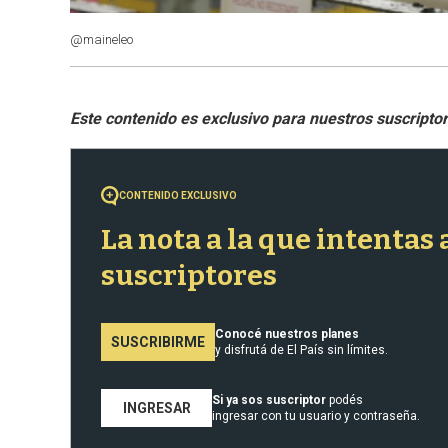
@maineleo
CONTENIDO EXCLUSIVO
La nota a la que intentas
suscriptores
Conocé nuestros planes
SUSCRIBIRME
y disfrutá de El País sin límites.
Si ya sos suscriptor
podés
INGRESAR
ingresar con tu usuario y contraseña.