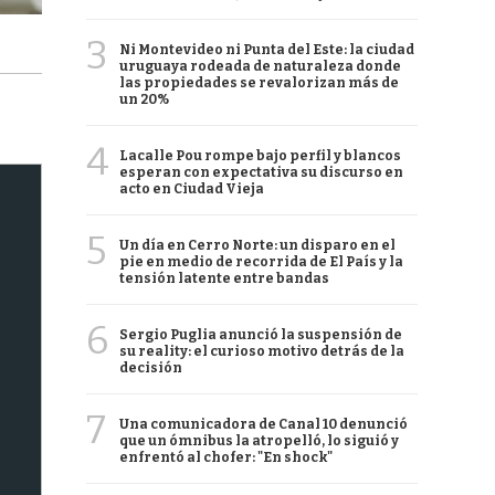
3
Ni Montevideo ni Punta del Este: la ciudad
uruguaya rodeada de naturaleza donde
las propiedades se revalorizan más de
un 20%
4
Lacalle Pou rompe bajo perfil y blancos
esperan con expectativa su discurso en
acto en Ciudad Vieja
5
Un día en Cerro Norte: un disparo en el
pie en medio de recorrida de El País y la
tensión latente entre bandas
6
Sergio Puglia anunció la suspensión de
su reality: el curioso motivo detrás de la
decisión
7
Una comunicadora de Canal 10 denunció
que un ómnibus la atropelló, lo siguió y
enfrentó al chofer: "En shock"