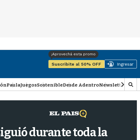
Suscribite al 50% OFF
Ingresar
ión
Paula
Juegos
Sostenible
Desde Adentro
Newsletter
Podca
M
o
s
t
r
a
r
siguió durante toda la
b
�