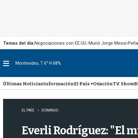
Temas del día:
Negociaciones con EE.UU.
Murió Jorge Messi
Peña
Montevideo, T 6° H 68%
M
e
n
u
Últimas Noticias
Información
El País +
Ovación
TV Show
B
EL PAÍS
DOMINGO
Everli Rodríguez: "El m