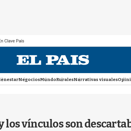
En Clave País
ienestar
Negocios
Mundo
Rurales
Narrativas visuales
Opin
y los vínculos son descarta