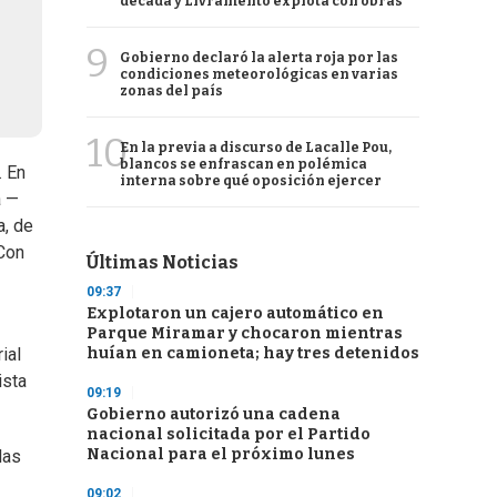
década y Livramento explota con obras
9
Gobierno declaró la alerta roja por las
condiciones meteorológicas en varias
zonas del país
10
En la previa a discurso de Lacalle Pou,
blancos se enfrascan en polémica
. En
interna sobre qué oposición ejercer
a —
a, de
 Con
Últimas Noticias
09:37
Explotaron un cajero automático en
Parque Miramar y chocaron mientras
huían en camioneta; hay tres detenidos
ial
ista
09:19
Gobierno autorizó una cadena
nacional solicitada por el Partido
Nacional para el próximo lunes
las
09:02