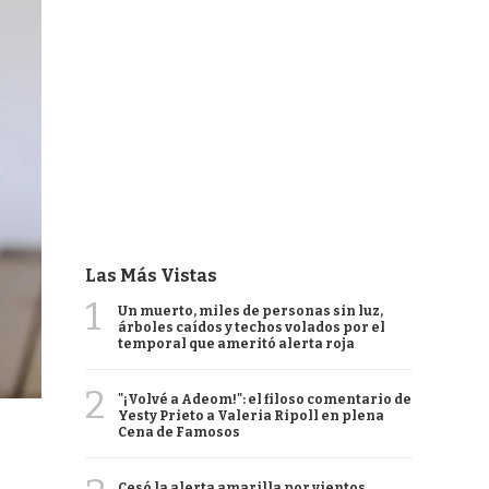
Las Más Vistas
1
Un muerto, miles de personas sin luz,
árboles caídos y techos volados por el
temporal que ameritó alerta roja
2
"¡Volvé a Adeom!": el filoso comentario de
Yesty Prieto a Valeria Ripoll en plena
Cena de Famosos
Cesó la alerta amarilla por vientos