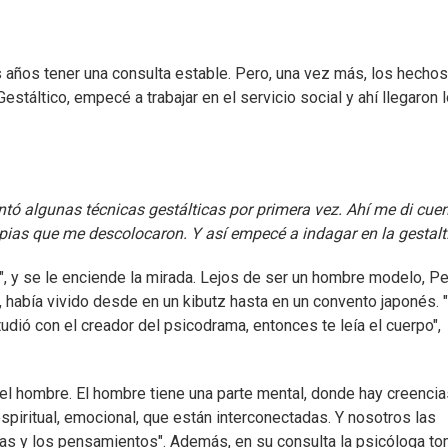
os años tener una consulta estable. Pero, una vez más, los hechos
stáltico, empecé a trabajar en el servicio social y ahí llegaron 
ontó algunas técnicas gestálticas por primera vez. Ahí me di cue
opias que me descolocaron. Y así empecé a indagar en la gestalt
", y se le enciende la mirada. Lejos de ser un hombre modelo, Pe
, había vivido desde en un kibutz hasta en un convento japonés. 
ió con el creador del psicodrama, entonces te leía el cuerpo",
, del hombre. El hombre tiene una parte mental, donde hay creenci
spiritual, emocional, que están interconectadas. Y nosotros las
ias y los pensamientos". Además, en su consulta la psicóloga t