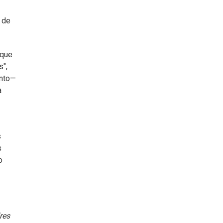
 de
rque
s",
ento—
a
s
s
o
res