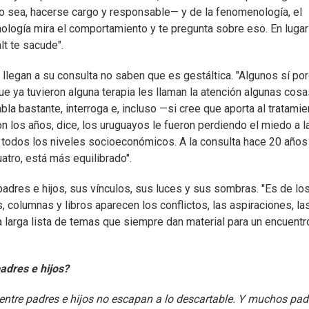
 —o sea, hacerse cargo y responsable— y de la fenomenología, el
nología mira el comportamiento y te pregunta sobre eso. En lugar
lt te sacude".
 llegan a su consulta no saben que es gestáltica. "Algunos sí po
ue ya tuvieron alguna terapia les llaman la atención algunas cosa
a bastante, interroga e, incluso —si cree que aporta al tratami
n los años, dice, los uruguayos le fueron perdiendo el miedo a l
 a todos los niveles socioeconómicos. A la consulta hace 20 años
tro, está más equilibrado".
padres e hijos, sus vínculos, sus luces y sus sombras. "Es de lo
, columnas y libros aparecen los conflictos, las aspiraciones, la
a larga lista de temas que siempre dan material para un encuentr
padres e hijos?
entre padres e hijos no escapan a lo descartable. Y muchos pad