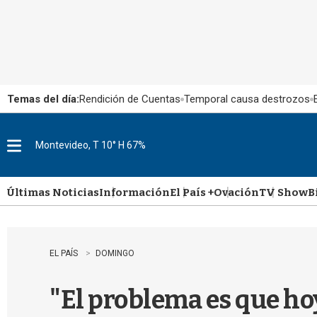
Temas del día:
Rendición de Cuentas
Temporal causa destrozos
Montevideo, T 10° H 67%
M
e
n
u
Últimas Noticias
Información
El País +
Ovación
TV Show
B
EL PAÍS
DOMINGO
"El problema es que ho