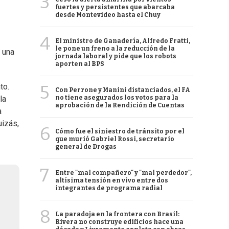
3
fuertes y persistentes que abarcaba
desde Montevideo hasta el Chuy
4
El ministro de Ganadería, Alfredo Fratti,
le pone un freno a la reducción de la
o una
jornada laboral y pide que los robots
aporten al BPS
5
to.
Con Perrone y Manini distanciados, el FA
no tiene asegurados los votos para la
la
aprobación de la Rendición de Cuentas
a
uizás,
6
Cómo fue el siniestro de tránsito por el
que murió Gabriel Rossi, secretario
general de Drogas
7
Entre "mal compañero" y "mal perdedor",
altísima tensión en vivo entre dos
integrantes de programa radial
8
La paradoja en la frontera con Brasil:
Rivera no construye edificios hace una