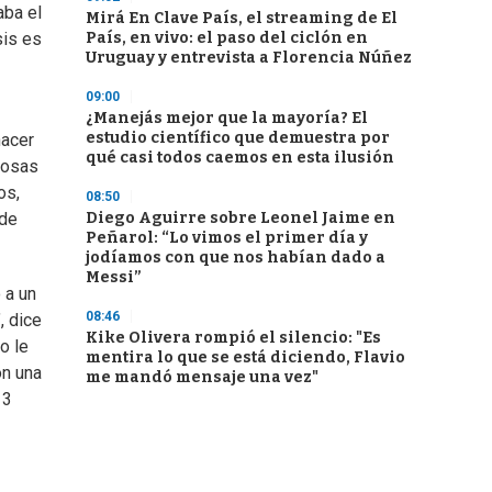
aba el
Mirá En Clave País, el streaming de El
País, en vivo: el paso del ciclón en
sis es
Uruguay y entrevista a Florencia Núñez
09:00
¿Manejás mejor que la mayoría? El
estudio científico que demuestra por
hacer
qué casi todos caemos en esta ilusión
cosas
os,
08:50
Diego Aguirre sobre Leonel Jaime en
 de
Peñarol: “Lo vimos el primer día y
jodíamos con que nos habían dado a
Messi”
 a un
08:46
, dice
Kike Olivera rompió el silencio: "Es
o le
mentira lo que se está diciendo, Flavio
on una
me mandó mensaje una vez"
13