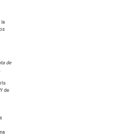
 la
los
nta de
.
rls
"Y de
as
oma