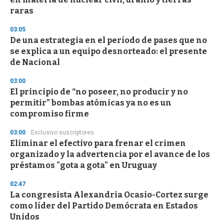
f
raras
3
3
s
03:05
e
De una estrategia en el período de pases que no
c
se explica a un equipo desnorteado: el presente
o
n
de Nacional
d
s
03:00
El principio de “no poseer, no producir y no
permitir” bombas atómicas ya no es un
compromiso firme
03:00
Exclusivo suscriptores
Eliminar el efectivo para frenar el crimen
organizado y la advertencia por el avance de los
préstamos "gota a gota" en Uruguay
02:47
La congresista Alexandria Ocasio-Cortez surge
como líder del Partido Demócrata en Estados
Unidos