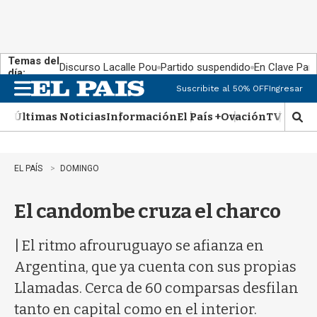
Temas del
Discurso Lacalle Pou
Partido suspendido
En Clave País
día:
Suscribite al 50% OFF
Ingresar
M
e
Últimas Noticias
Información
El País +
Ovación
TV Show
n
M
u
o
s
t
EL PAÍS
DOMINGO
r
a
El candombe cruza el charco
r
b
�
| El ritmo afrouruguayo se afianza en
s
q
Argentina, que ya cuenta con sus propias
u
Llamadas. Cerca de 60 comparsas desfilan
e
d
tanto en capital como en el interior.