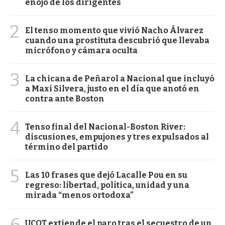
enojo de los dirigentes
2
El tenso momento que vivió Nacho Álvarez
cuando una prostituta descubrió que llevaba
micrófono y cámara oculta
3
La chicana de Peñarol a Nacional que incluyó
a Maxi Silvera, justo en el día que anotó en
contra ante Boston
4
Tenso final del Nacional-Boston River:
discusiones, empujones y tres expulsados al
término del partido
5
Las 10 frases que dejó Lacalle Pou en su
regreso: libertad, política, unidad y una
mirada “menos ortodoxa”
6
UCOT extiende el paro tras el secuestro de un