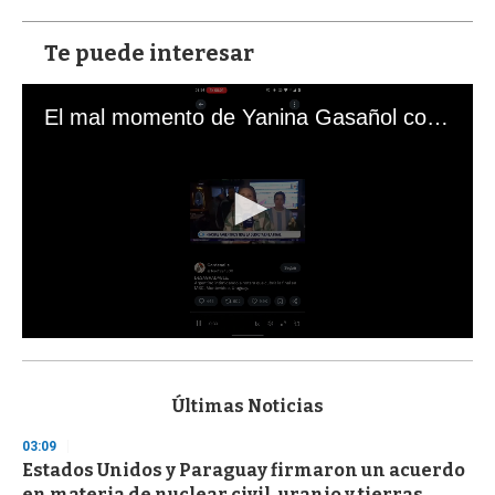
Te puede interesar
El mal momento de Yanina Gasañol con un hincha argentino en "Subrayado"
0
s
e
c
Últimas Noticias
o
n
03:09
d
Estados Unidos y Paraguay firmaron un acuerdo
s
o
en materia de nuclear civil, uranio y tierras