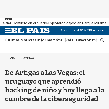
Tema
s del
Conflicto en el puerto
Explotaron cajero en Parque Miramar
día:
Suscribite al 50% OFF
Ingresar
M
e
Últimas Noticias
Información
El País +
Ovación
TV Show
n
M
u
o
s
t
EL PAÍS
DOMINGO
r
a
De Artigas a Las Vegas: el
r
b
uruguayo que aprendió
�
s
hacking de niño y hoy llega a la
q
u
cumbre de la ciberseguridad
e
d