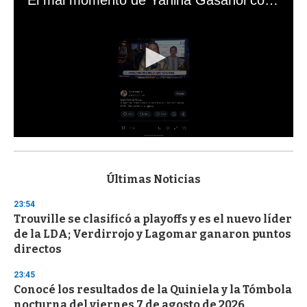
El mal momento de Yanina Gasañol con un hincha argentino en "Subrayado"
0
s
e
c
Últimas Noticias
o
n
23:54
d
Trouville se clasificó a playoffs y es el nuevo líder
s
o
de la LDA; Verdirrojo y Lagomar ganaron puntos
f
directos
3
3
s
23:45
e
Conocé los resultados de la Quiniela y la Tómbola
c
nocturna del viernes 7 de agosto de 2026
o