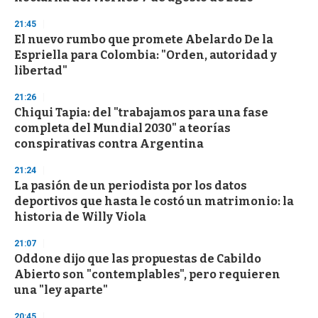
n
d
21:45
s
El nuevo rumbo que promete Abelardo De la
Espriella para Colombia: "Orden, autoridad y
libertad"
21:26
Chiqui Tapia: del "trabajamos para una fase
completa del Mundial 2030" a teorías
conspirativas contra Argentina
21:24
La pasión de un periodista por los datos
deportivos que hasta le costó un matrimonio: la
historia de Willy Viola
21:07
Oddone dijo que las propuestas de Cabildo
Abierto son "contemplables", pero requieren
una "ley aparte"
20:45