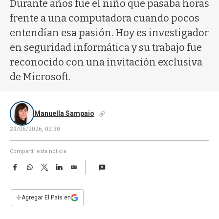
a
Durante años fue el niño que pasaba horas
frente a una computadora cuando pocos
entendían esa pasión. Hoy es investigador
en seguridad informática y su trabajo fue
reconocido con una invitación exclusiva
de Microsoft.
Manuella Sampaio
29/06/2026, 02:30
Compartir esta noticia
F
W
T
L
E
a
h
w
i
m
c
a
i
n
a
e
t
t
k
i
+
Agregar El País en
b
s
t
e
l
o
A
e
d