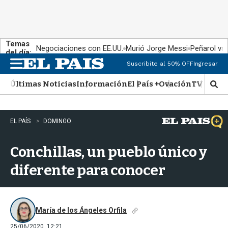
Temas
Negociaciones con EE.UU.
Murió Jorge Messi
Peñarol vs
del día:
Suscribite al 50% OFF
Ingresar
M
e
Últimas Noticias
Información
El País +
Ovación
TV Show
n
M
u
o
s
t
EL PAÍS
DOMINGO
r
a
Conchillas, un pueblo único y
r
b
diferente para conocer
�
s
q
u
e
María de los Ángeles Orfila
d
25/06/2020, 12:21