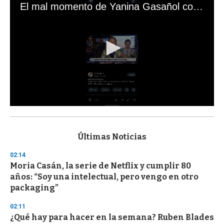
El mal momento de Yanina Gasañol con un hincha argentino en "Subrayado"
0
s
e
c
Últimas Noticias
o
n
02:14
d
Moria Casán, la serie de Netflix y cumplir 80
s
o
años: “Soy una intelectual, pero vengo en otro
f
packaging”
3
3
s
02:11
e
¿Qué hay para hacer en la semana? Ruben Blades
c