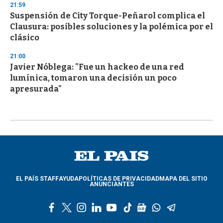
21:59
Suspensión de City Torque-Peñarol complica el
Clausura: posibles soluciones y la polémica por el
clásico
21:00
Javier Nóblega: "Fue un hackeo de una red
lumínica, tomaron una decisión un poco
apresurada"
EL PAÍS STAFF
AYUDA
POLÍTICAS DE PRIVACIDAD
MAPA DEL SITIO
ANUNCIANTES
f
t
i
l
y
t
g
w
t
a
w
n
i
o
i
o
h
e