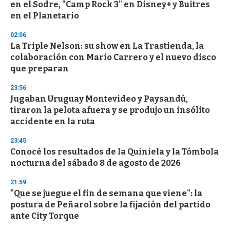
en el Sodre, "Camp Rock 3" en Disney+ y Buitres
o
n
en el Planetario
d
s
02:06
La Triple Nelson: su show en La Trastienda, la
colaboración con Mario Carrero y el nuevo disco
que preparan
23:56
Jugaban Uruguay Montevideo y Paysandú,
tiraron la pelota afuera y se produjo un insólito
accidente en la ruta
23:45
Conocé los resultados de la Quiniela y la Tómbola
nocturna del sábado 8 de agosto de 2026
21:59
"Que se juegue el fin de semana que viene": la
postura de Peñarol sobre la fijación del partido
ante City Torque