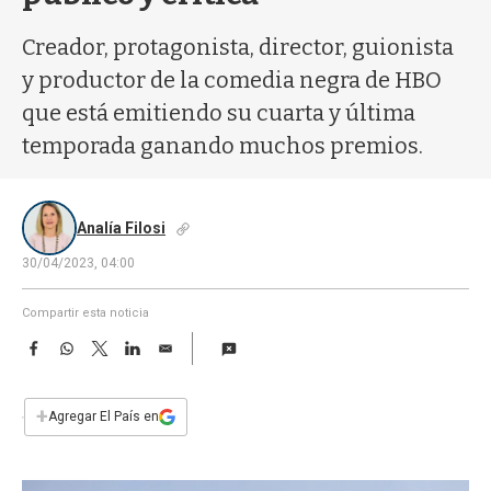
a
Creador, protagonista, director, guionista
y productor de la comedia negra de HBO
que está emitiendo su cuarta y última
temporada ganando muchos premios.
Analía Filosi
30/04/2023, 04:00
Compartir esta noticia
F
W
T
L
E
a
h
w
i
m
c
a
i
n
a
e
t
t
k
i
+
Agregar El País en
b
s
t
e
l
o
A
e
d
o
p
r
I