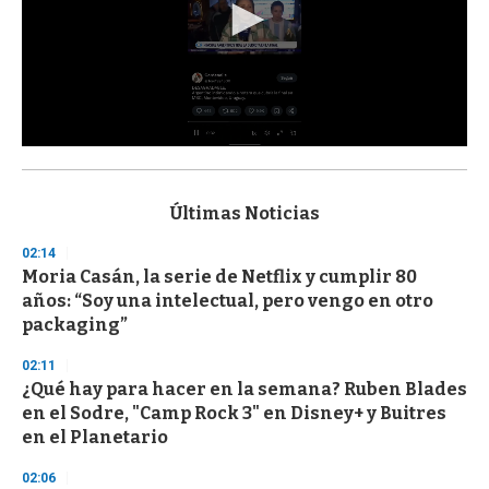
0
s
e
c
Últimas Noticias
o
n
02:14
d
Moria Casán, la serie de Netflix y cumplir 80
s
o
años: “Soy una intelectual, pero vengo en otro
f
packaging”
3
3
s
02:11
e
¿Qué hay para hacer en la semana? Ruben Blades
c
en el Sodre, "Camp Rock 3" en Disney+ y Buitres
o
n
en el Planetario
d
s
02:06