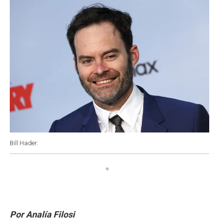
k
p
n
Bill Hader.
Por Analía Filosi