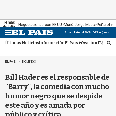
Temas
Negociaciones con EE.UU.
Murió Jorge Messi
Peñarol vs
del día:
Suscribite al 50% OFF
Ingresar
M
e
Últimas Noticias
Información
El País +
Ovación
TV Show
n
M
u
o
s
t
EL PAÍS
DOMINGO
r
a
Bill Hader es el responsable de
r
b
"Barry", la comedia con mucho
�
s
humor negro que se despide
q
u
este año y es amada por
e
d
público y crítica