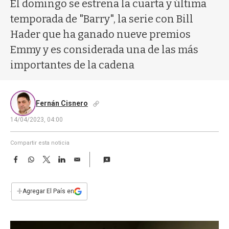
a
El domingo se estrena la cuarta y última
temporada de "Barry", la serie con Bill
Hader que ha ganado nueve premios
Emmy y es considerada una de las más
importantes de la cadena
Fernán Cisnero
14/04/2023, 04:00
Compartir esta noticia
F
W
T
L
E
a
h
w
i
m
c
a
i
n
a
e
t
t
k
i
+
Agregar El País en
b
s
t
e
l
o
A
e
d
o
p
r
I
k
p
n