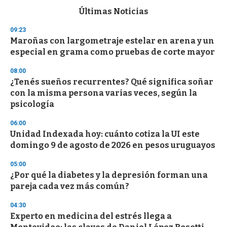
c
Últimas Noticias
o
n
09:23
d
Maroñas con largometraje estelar en arena y un
s
o
especial en grama como pruebas de corte mayor
f
3
08:00
3
s
¿Tenés sueños recurrentes? Qué significa soñar
e
con la misma persona varias veces, según la
c
psicología
o
n
d
06:00
s
Unidad Indexada hoy: cuánto cotiza la UI este
domingo 9 de agosto de 2026 en pesos uruguayos
05:00
¿Por qué la diabetes y la depresión forman una
pareja cada vez más común?
04:30
Experto en medicina del estrés llega a