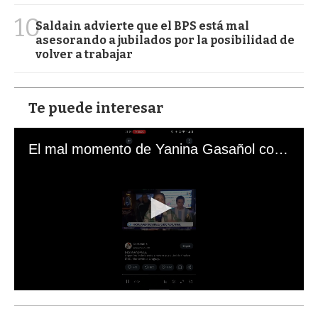
10
Saldain advierte que el BPS está mal
asesorando a jubilados por la posibilidad de
volver a trabajar
Te puede interesar
El mal momento de Yanina Gasañol con un hincha argentino en "Subrayado"
0
s
e