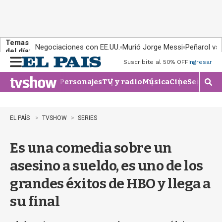
Temas
Negociaciones con EE.UU.
Murió Jorge Messi
Peñarol vs
del día:
Suscribite al 50% OFF
Ingresar
M
e
Personajes
TV y radio
Música
Cine
Series
Te
n
M
u
o
s
t
EL PAÍS
TVSHOW
SERIES
r
a
Es una comedia sobre un
r
b
asesino a sueldo, es uno de los
�
s
grandes éxitos de HBO y llega a
q
u
su final
e
d