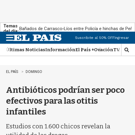
Temas
Bañados de Carrasco
Líos entre Policía e hinchas de Peña
del día:
Suscribite al 50% OFF
Ingresar
M
e
Últimas Noticias
Información
El País +
Ovación
TV Show
n
M
u
o
s
t
EL PAÍS
DOMINGO
r
a
Antibióticos podrían ser poco
r
b
efectivos para las otitis
�
s
infantiles
q
u
e
Estudios con 1.600 chicos revelan la
d