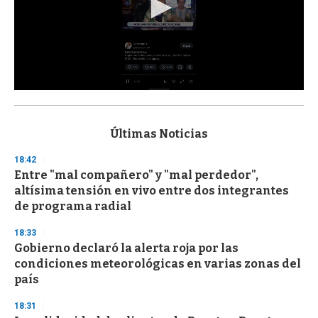
0
s
e
c
Últimas Noticias
o
n
18:42
d
Entre "mal compañero" y "mal perdedor",
s
o
altísima tensión en vivo entre dos integrantes
f
de programa radial
3
3
s
18:33
e
Gobierno declaró la alerta roja por las
c
condiciones meteorológicas en varias zonas del
o
n
país
d
s
18:31