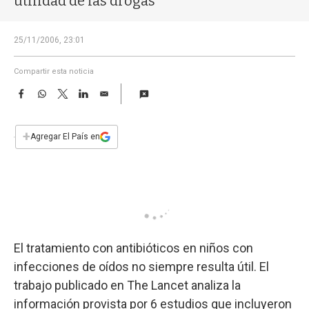
utilidad de las drogas
a
25/11/2006, 23:01
Compartir esta noticia
F
W
T
L
E
a
h
w
i
m
c
a
i
n
a
e
t
t
k
i
+
Agregar El País en
b
s
t
e
l
o
A
e
d
o
p
r
I
k
p
n
El tratamiento con antibióticos en niños con
infecciones de oídos no siempre resulta útil. El
trabajo publicado en The Lancet analiza la
información provista por 6 estudios que incluyeron