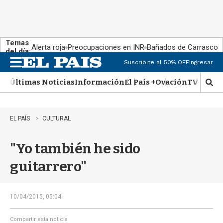
Temas
Alerta roja
Preocupaciones en INR
Bañados de Carrasco
del día:
Suscribite al 50% OFF
Ingresar
M
e
Últimas Noticias
Información
El País +
Ovación
TV Show
n
M
u
o
s
t
EL PAÍS
CULTURAL
r
a
"Yo también he sido
r
b
guitarrero"
�
s
q
u
10/04/2015, 05:04
e
d
Compartir esta noticia