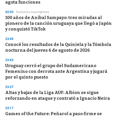
n
agota funciones
d
s
02:03
Exclusivo suscriptores
100 años de Aníbal Sampayo: tres miradas al
pionero de la canción uruguaya que llegó a Japón
y conquistó TikTok
23:45
Conocé los resultados de la Quiniela y la Tómbola
nocturna del jueves 6 de agosto de 2026
23:43
Uruguay cerró el grupo del Sudamericano
Femenino con derrota ante Argentina y jugará
por el quinto puesto
23:27
Altas y bajas de la Liga AUF: Albion se sigue
reforzando en ataque y contrató a Ignacio Neira
23:17
Games of the Future: Peñarol a paso firme se