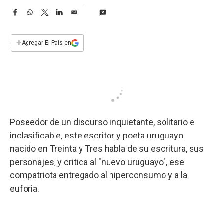
a
F
W
T
L
E
a
h
w
i
m
c
a
i
n
a
e
t
t
k
i
+
Agregar El País en
b
s
t
e
l
o
A
e
d
o
p
r
I
k
p
n
Poseedor de un discurso inquietante, solitario e
inclasificable, este escritor y poeta uruguayo
nacido en Treinta y Tres habla de su escritura, sus
personajes, y critica al "nuevo uruguayo", ese
compatriota entregado al hiperconsumo y a la
euforia.