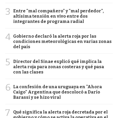
3
Entre "mal compañero" y "mal perdedor",
altísima tensión en vivo entre dos
integrantes de programa radial
4
Gobierno declaró la alerta roja por las
condiciones meteorológicas en varias zonas
del país
5
Director del Sinae explicó qué implica la
alerta roja para zonas costeras y qué pasa
con las clases
6
La confesión de una uruguaya en "Ahora
Caigo" Argentina que descolocó a Darío
Barassi y se hizo viral
7
Qué significa la alerta roja decretada por el
gobierno y cómo se activa la operativa en el