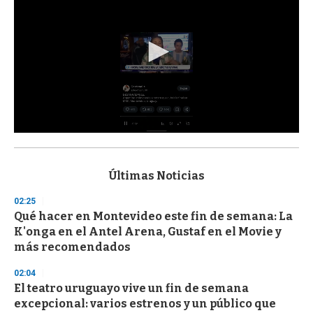
0
s
e
c
Últimas Noticias
o
n
02:25
d
Qué hacer en Montevideo este fin de semana: La
s
o
K'onga en el Antel Arena, Gustaf en el Movie y
f
más recomendados
3
3
s
02:04
e
El teatro uruguayo vive un fin de semana
c
excepcional: varios estrenos y un público que
o