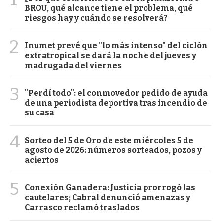
BROU, qué alcance tiene el problema, qué
riesgos hay y cuándo se resolverá?
2
Inumet prevé que "lo más intenso" del ciclón
extratropical se dará la noche del jueves y
madrugada del viernes
3
"Perdí todo": el conmovedor pedido de ayuda
de una periodista deportiva tras incendio de
su casa
4
Sorteo del 5 de Oro de este miércoles 5 de
agosto de 2026: números sorteados, pozos y
aciertos
5
Conexión Ganadera: Justicia prorrogó las
cautelares; Cabral denunció amenazas y
Carrasco reclamó traslados