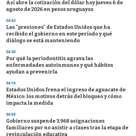
Así abre la cotización del dólar hoy jueves 6 de
s
o
agosto de 2026 en pesos uruguayos
f
3
04:42
3
s
Las "presiones" de Estados Unidos que ha
e
recibido el gobierno en este período y qué
c
diálogo se está manteniendo
o
n
d
04:30
s
Por qué la periodontitis agrava las
enfermedades autoinmunes y qué hábitos
ayudan a prevenirla
04:10
Estados Unidos frena el ingreso de aguacate de
México: los motivos detrás del bloqueo y cómo
impacta la medida
04:05
Gobierno suspende 3.968 asignaciones
familiares por no asistir a clases tras la etapa de
revinculación educativa