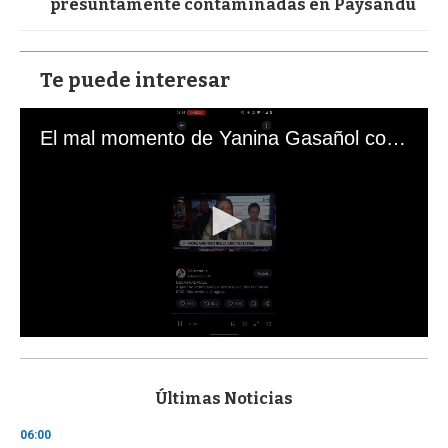
presuntamente contaminadas en Paysandú
Te puede interesar
El mal momento de Yanina Gasañol con un hincha argentino en "Subrayado"
0
s
e
c
Últimas Noticias
o
n
06:00
d