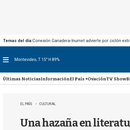
Temas del día:
Conexión Ganadera
Inumet advierte por ciclón extr
Montevideo, T 15° H 89%
M
e
n
u
Últimas Noticias
Información
El País +
Ovación
TV Show
B
EL PAÍS
CULTURAL
Una hazaña en literatu