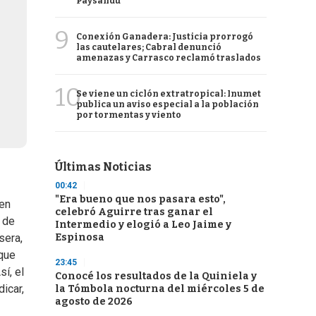
Paysandú
9
Conexión Ganadera: Justicia prorrogó
las cautelares; Cabral denunció
amenazas y Carrasco reclamó traslados
10
Se viene un ciclón extratropical: Inumet
publica un aviso especial a la población
por tormentas y viento
Últimas Noticias
00:42
"Era bueno que nos pasara esto",
 en
celebró Aguirre tras ganar el
 de
Intermedio y elogió a Leo Jaime y
Espinosa
sera,
 que
23:45
í, el
Conocé los resultados de la Quiniela y
icar,
la Tómbola nocturna del miércoles 5 de
agosto de 2026