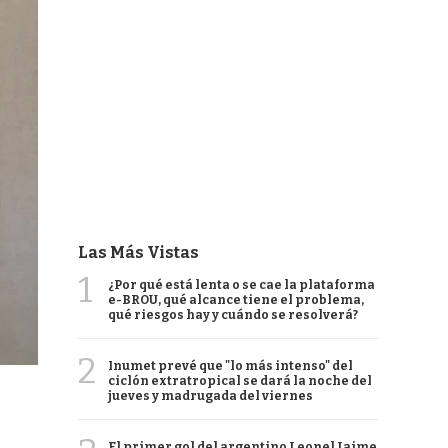
Las Más Vistas
1
¿Por qué está lenta o se cae la plataforma
e-BROU, qué alcance tiene el problema,
qué riesgos hay y cuándo se resolverá?
2
Inumet prevé que "lo más intenso" del
ciclón extratropical se dará la noche del
jueves y madrugada del viernes
El primer gol del argentino Leonel Jaime