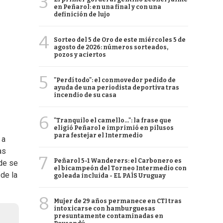
3
en Peñarol: en una final y con una
definición de lujo
4
Sorteo del 5 de Oro de este miércoles 5 de
agosto de 2026: números sorteados,
pozos y aciertos
5
"Perdí todo": el conmovedor pedido de
ayuda de una periodista deportiva tras
incendio de su casa
6
"Tranquilo el camello...": la frase que
eligió Peñarol e imprimió en pilusos
para festejar el Intermedio
 a
as
7
Peñarol 5-1 Wanderers: el Carbonero es
de se
el bicampeón del Torneo Intermedio con
de la
goleada incluida - EL PAÍS Uruguay
8
Mujer de 29 años permanece en CTI tras
intoxicarse con hamburguesas
presuntamente contaminadas en