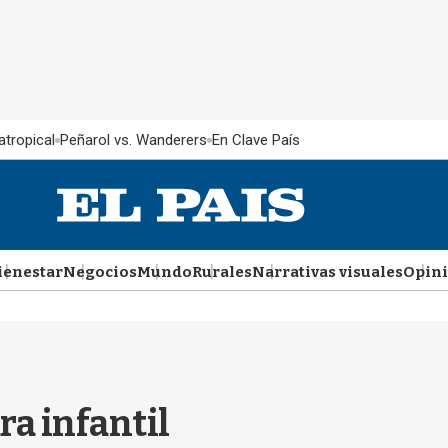
atropical
Peñarol vs. Wanderers
En Clave País
ienestar
Negocios
Mundo
Rurales
Narrativas visuales
Opin
ra infantil