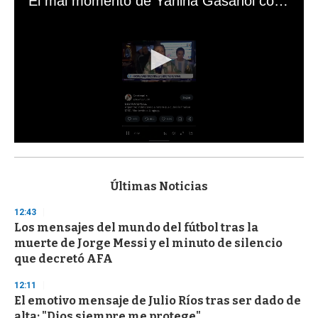
El mal momento de Yanina Gasañol con un hincha argentino en "Subrayado"
0
s
e
c
Últimas Noticias
o
n
12:43
d
Los mensajes del mundo del fútbol tras la
s
o
muerte de Jorge Messi y el minuto de silencio
f
que decretó AFA
3
3
s
12:11
e
El emotivo mensaje de Julio Ríos tras ser dado de
c
alta: "Dios siempre me protege"
o