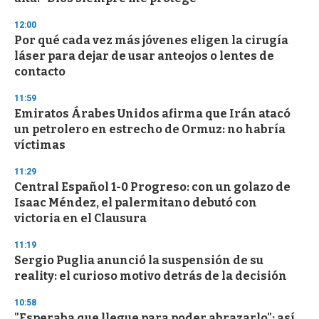
n
d
12:00
s
Por qué cada vez más jóvenes eligen la cirugía
láser para dejar de usar anteojos o lentes de
contacto
11:59
Emiratos Árabes Unidos afirma que Irán atacó
un petrolero en estrecho de Ormuz: no habría
víctimas
11:29
Central Español 1-0 Progreso: con un golazo de
Isaac Méndez, el palermitano debutó con
victoria en el Clausura
11:19
Sergio Puglia anunció la suspensión de su
reality: el curioso motivo detrás de la decisión
10:58
"Esperaba que llegue para poder abrazarlo": así