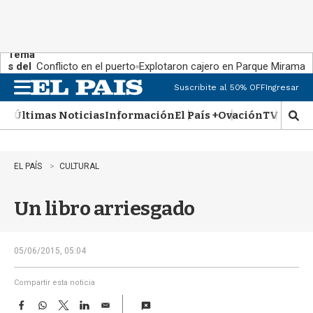
Tema
s del
Conflicto en el puerto
Explotaron cajero en Parque Miramar
día:
Suscribite al 50% OFF
Ingresar
M
e
Últimas Noticias
Información
El País +
Ovación
TV Show
n
M
u
o
s
t
EL PAÍS
CULTURAL
r
a
Un libro arriesgado
r
b
�
s
05/06/2015, 05:04
q
u
Compartir esta noticia
e
F
W
T
L
E
d