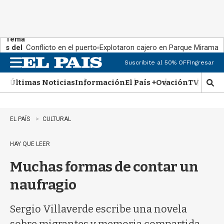
Tema
s del
Conflicto en el puerto
Explotaron cajero en Parque Miramar
día:
Suscribite al 50% OFF
Ingresar
M
e
Últimas Noticias
Información
El País +
Ovación
TV Show
n
M
u
o
s
t
EL PAÍS
CULTURAL
r
a
HAY QUE LEER
r
b
Muchas formas de contar un
�
s
naufragio
q
u
e
Sergio Villaverde escribe una novela
d