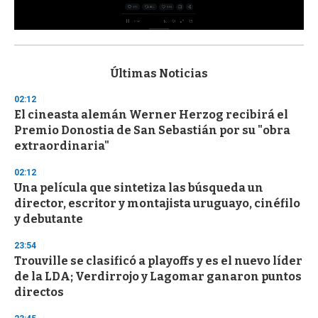
0
s
e
c
Últimas Noticias
o
n
02:12
d
El cineasta alemán Werner Herzog recibirá el
s
o
Premio Donostia de San Sebastián por su "obra
f
extraordinaria"
3
3
s
02:12
e
Una película que sintetiza las búsqueda un
c
director, escritor y montajista uruguayo, cinéfilo
o
n
y debutante
d
s
23:54
Trouville se clasificó a playoffs y es el nuevo líder
de la LDA; Verdirrojo y Lagomar ganaron puntos
directos