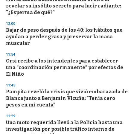
o
revelar su insólito secreto para lucir radiante:
f
"¿Esperma de qué?"
3
3
s
12:00
e
Bajar de peso después de los 40: los hábitos que
c
ayudan a perder grasa y preservar la masa
o
n
muscular
d
s
11:54
Orsi recibe a los intendentes para establecer
una “coordinación permanente” por efectos de
El Niño
11:43
Pampita reveló la crisis que vivió embarazada de
Blanca junto a Benjamín Vicuña: "Tenía cero
pesos en mi cuenta"
11:29
Una moto requerida llevó a la Policía hasta una
investigación por posible tráfico interno de