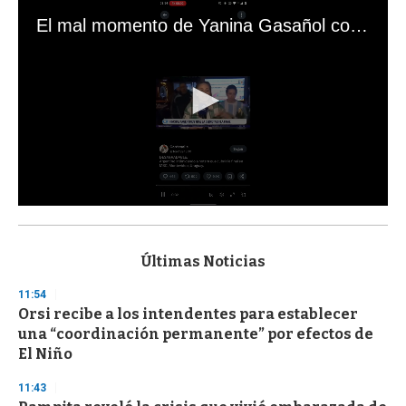
El mal momento de Yanina Gasañol con un hincha argentino en "Subrayado"
0
s
e
c
Últimas Noticias
o
n
11:54
d
Orsi recibe a los intendentes para establecer
s
o
una “coordinación permanente” por efectos de
f
El Niño
3
3
s
11:43
e