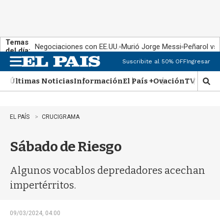
Temas
Negociaciones con EE.UU.
Murió Jorge Messi
Peñarol vs
del día:
Suscribite al 50% OFF
Ingresar
M
e
Últimas Noticias
Información
El País +
Ovación
TV Show
n
M
u
o
s
t
EL PAÍS
CRUCIGRAMA
r
a
Sábado de Riesgo
r
b
�
Algunos vocablos depredadores acechan
s
q
impertérritos.
u
e
d
09/03/2024, 04:00