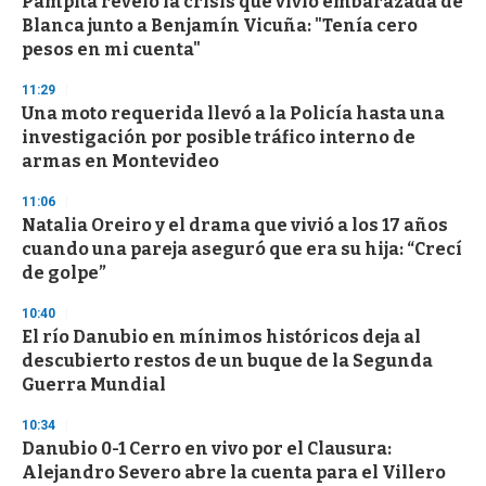
Pampita reveló la crisis que vivió embarazada de
c
Blanca junto a Benjamín Vicuña: "Tenía cero
o
n
pesos en mi cuenta"
d
s
11:29
Una moto requerida llevó a la Policía hasta una
investigación por posible tráfico interno de
armas en Montevideo
11:06
Natalia Oreiro y el drama que vivió a los 17 años
cuando una pareja aseguró que era su hija: “Crecí
de golpe”
10:40
El río Danubio en mínimos históricos deja al
descubierto restos de un buque de la Segunda
Guerra Mundial
10:34
Danubio 0-1 Cerro en vivo por el Clausura:
Alejandro Severo abre la cuenta para el Villero