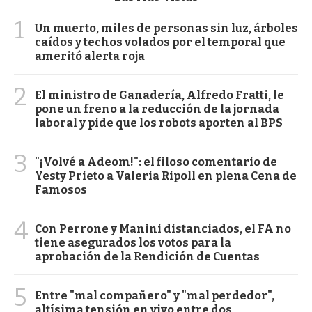
1
Un muerto, miles de personas sin luz, árboles
caídos y techos volados por el temporal que
ameritó alerta roja
2
El ministro de Ganadería, Alfredo Fratti, le
pone un freno a la reducción de la jornada
laboral y pide que los robots aporten al BPS
3
"¡Volvé a Adeom!": el filoso comentario de
Yesty Prieto a Valeria Ripoll en plena Cena de
Famosos
4
Con Perrone y Manini distanciados, el FA no
tiene asegurados los votos para la
aprobación de la Rendición de Cuentas
5
Entre "mal compañero" y "mal perdedor",
altísima tensión en vivo entre dos