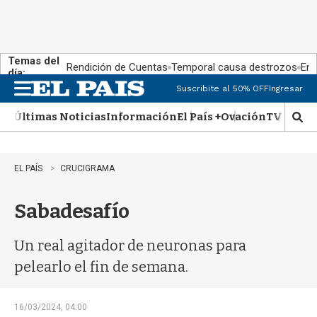
Temas del
Rendición de Cuentas
Temporal causa destrozos
En 
día:
Suscribite al 50% OFF
Ingresar
M
e
Últimas Noticias
Información
El País +
Ovación
TV Show
n
M
u
o
s
t
EL PAÍS
CRUCIGRAMA
r
a
Sabadesafío
r
b
�
Un real agitador de neuronas para
s
q
pelearlo el fin de semana.
u
e
d
16/03/2024, 04:00