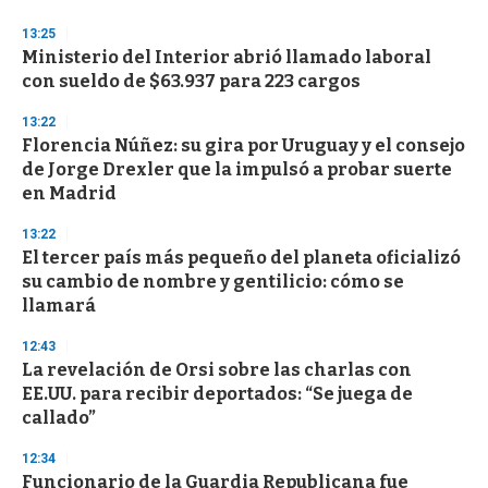
o
n
13:25
d
Ministerio del Interior abrió llamado laboral
s
o
con sueldo de $63.937 para 223 cargos
f
3
13:22
3
s
Florencia Núñez: su gira por Uruguay y el consejo
e
de Jorge Drexler que la impulsó a probar suerte
c
en Madrid
o
n
d
13:22
s
El tercer país más pequeño del planeta oficializó
su cambio de nombre y gentilicio: cómo se
llamará
12:43
La revelación de Orsi sobre las charlas con
EE.UU. para recibir deportados: “Se juega de
callado”
12:34
Funcionario de la Guardia Republicana fue