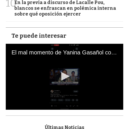
10
En la previa a discurso de Lacalle Pou,
blancos se enfrascan en polémica interna
sobre qué oposición ejercer
Te puede interesar
El mal momento de Yanina Gasañol con un hincha argentino en "Subrayado"
0
s
e
c
Últimas Noticias