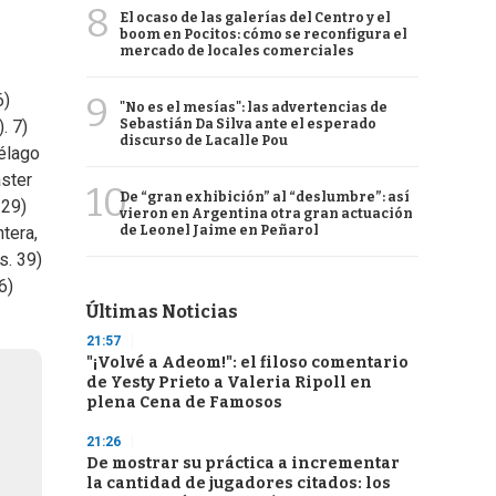
8
El ocaso de las galerías del Centro y el
boom en Pocitos: cómo se reconfigura el
mercado de locales comerciales
9
6)
"No es el mesías": las advertencias de
Sebastián Da Silva ante el esperado
). 7)
discurso de Lacalle Pou
iélago
aster
10
De “gran exhibición” al “deslumbre”: así
 29)
vieron en Argentina otra gran actuación
de Leonel Jaime en Peñarol
tera,
s. 39)
6)
Últimas Noticias
21:57
"¡Volvé a Adeom!": el filoso comentario
de Yesty Prieto a Valeria Ripoll en
plena Cena de Famosos
21:26
De mostrar su práctica a incrementar
la cantidad de jugadores citados: los