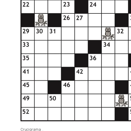
Crucigrama
.