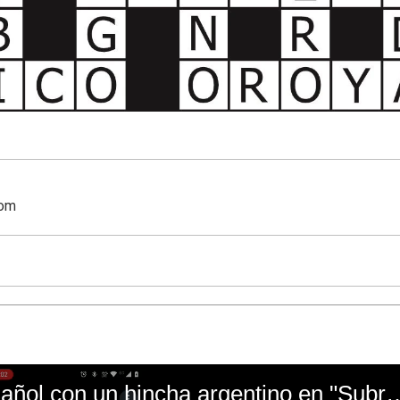
com
El mal momento de Yanina Gasañol con un hin