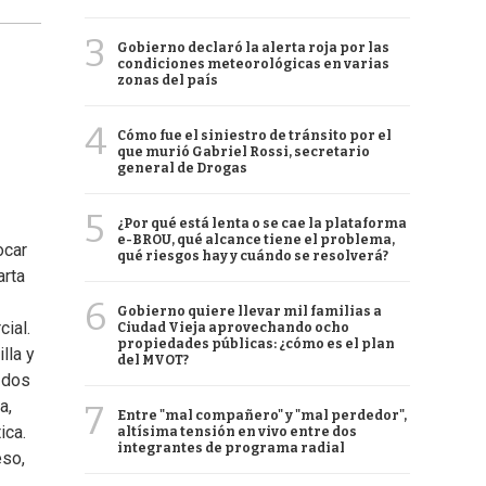
3
Gobierno declaró la alerta roja por las
condiciones meteorológicas en varias
zonas del país
4
Cómo fue el siniestro de tránsito por el
que murió Gabriel Rossi, secretario
general de Drogas
5
¿Por qué está lenta o se cae la plataforma
e-BROU, qué alcance tiene el problema,
ocar
qué riesgos hay y cuándo se resolverá?
arta
6
Gobierno quiere llevar mil familias a
ial.
Ciudad Vieja aprovechando ocho
propiedades públicas: ¿cómo es el plan
lla y
del MVOT?
 dos
a,
7
Entre "mal compañero" y "mal perdedor",
ica.
altísima tensión en vivo entre dos
integrantes de programa radial
eso,