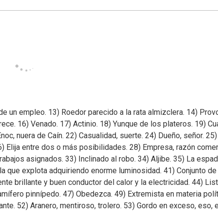
 de un empleo. 13) Roedor parecido a la rata almizclera. 14) Prov
rece. 16) Venado. 17) Actinio. 18) Yunque de los plateros. 19) Cu
noc, nuera de Caín. 22) Casualidad, suerte. 24) Dueño, señor. 25)
Elija entre dos o más posibilidades. 28) Empresa, razón comerc
bajos asignados. 33) Inclinado al robo. 34) Aljibe. 35) La espadi
ella que explota adquiriendo enorme luminosidad. 41) Conjunto de
 brillante y buen conductor del calor y la electricidad. 44) List
amífero pinnípedo. 47) Obedezca. 49) Extremista en materia polít
ante. 52) Aranero, mentiroso, trolero. 53) Gordo en exceso, eso, 