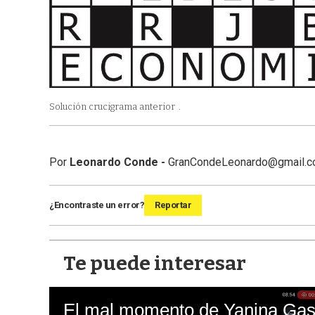
Solución crucigrama anterior
.
Por
Leonardo Conde -
GranCondeLeonardo@gmail.
¿Encontraste un error?
Reportar
Te puede interesar