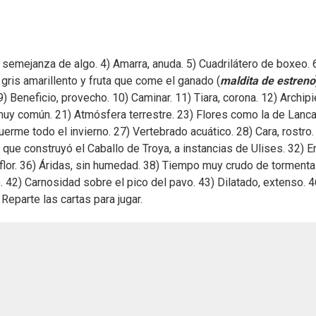
 semejanza de algo. 4) Amarra, anuda. 5) Cuadrilátero de boxeo. 
ris amarillento y fruta que come el ganado (
maldita de estreno
) Beneficio, provecho. 10) Caminar. 11) Tiara, corona. 12) Archip
 muy común. 21) Atmósfera terrestre. 23) Flores como la de Lanc
erme todo el invierno. 27) Vertebrado acuático. 28) Cara, rostro.
 que construyó el Caballo de Troya, a instancias de Ulises. 32) En
 flor. 36) Áridas, sin humedad. 38) Tiempo muy crudo de tormenta
 42) Carnosidad sobre el pico del pavo. 43) Dilatado, extenso. 4
 Reparte las cartas para jugar.