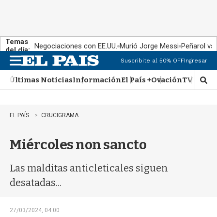
Temas
Negociaciones con EE.UU.
Murió Jorge Messi
Peñarol vs
del día:
Suscribite al 50% OFF
Ingresar
M
e
Últimas Noticias
Información
El País +
Ovación
TV Show
n
M
u
o
s
t
EL PAÍS
CRUCIGRAMA
r
a
Miércoles non sancto
r
b
�
Las malditas anticleticales siguen
s
q
desatadas...
u
e
d
27/03/2024, 04:00