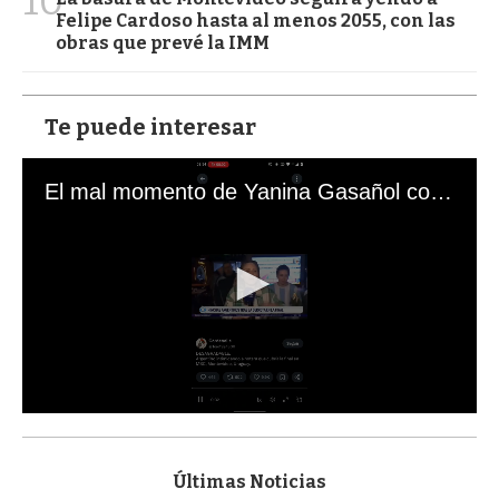
10
Felipe Cardoso hasta al menos 2055, con las
obras que prevé la IMM
Te puede interesar
El mal momento de Yanina Gasañol con un hincha argentino en "Subrayado"
0
s
e
c
Últimas Noticias
o