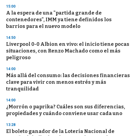
n
15:00
d
A la espera de una "partida grande de
s
o
contenedores", IMM ya tiene definidos los
f
barrios para el nuevo modelo
3
3
s
14:50
e
Liverpool 0-0 Albion en vivo: el inicio tiene pocas
c
situaciones, con Renzo Machado como el más
o
n
peligroso
d
s
14:00
Más allá del consumo: las decisiones financieras
clave para vivir con menos estrés y más
tranquilidad
14:00
¿Morrón o paprika? Cuáles son sus diferencias,
propiedades y cuándo conviene usar cada uno
13:28
El boleto ganador de la Lotería Nacional de