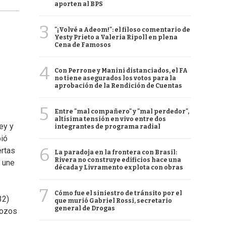
aporten al BPS
3
"¡Volvé a Adeom!": el filoso comentario de
Yesty Prieto a Valeria Ripoll en plena
Cena de Famosos
4
Con Perrone y Manini distanciados, el FA
no tiene asegurados los votos para la
aprobación de la Rendición de Cuentas
5
Entre "mal compañero" y "mal perdedor",
altísima tensión en vivo entre dos
ey y
integrantes de programa radial
bió
6
ertas
La paradoja en la frontera con Brasil:
Rivera no construye edificios hace una
e une
década y Livramento explota con obras
7
Cómo fue el siniestro de tránsito por el
32)
que murió Gabriel Rossi, secretario
general de Drogas
rozos