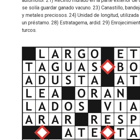
automotor. 21) Recinto murado en la parte exterior de u
se solía guardar ganado vacuno. 23) Canastillo, bandej
y metales preciosos. 24) Unidad de longitud, utilizada
un préstamo. 28) Estratagema, ardid. 29) Enrojecimient
turcos.