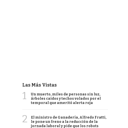
Las Más Vistas
1
Un muerto, miles de personas sin luz,
árboles caídos y techos volados por el
temporal que ameritó alerta roja
2
El ministro de Ganadería, Alfredo Fratti,
le pone un freno a la reducción de la
jornada laboral y pide que los robots