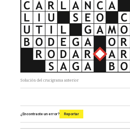
Solución del crucigrama anterior
¿Encontraste un error?
Reportar