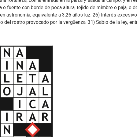
na fortaleza, con la entrada en la plaza y salida al campo, y en el
a o fuente con borde de poca altura, tejido de mimbre o paja, o d
 en astronomía, equivalente a 3,26 años luz. 26) Interés excesiv
o del rostro provocado por la vergüenza. 31) Sabio de la ley, ent