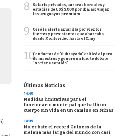
8
Safaris privados, auroras boreales y
estadías de US$ 3.000 por día: así viajan
los uruguayos premium
9
Cesó la alerta amarilla por vientos
fuertes y persistentes que abarcaba
desde Montevideo hasta el Chuy
10
Conductor de "Subrayado" criticó el paro
de maestros y generó un fuerte debate:
"No tiene sentido"
Últimas Noticias
14:40
Medidas limitativas para el
funcionario municipal que halló un
y
cuerpo sin vida en un camino en Minas
6)
14:39
Mujer bate el record Guiness de la
melena más larga del mundo con casi