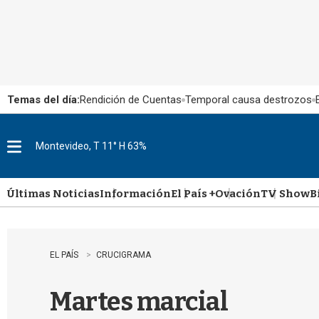
Temas del día:
Rendición de Cuentas
Temporal causa destrozos
Montevideo, T 11° H 63%
M
e
n
u
Últimas Noticias
Información
El País +
Ovación
TV Show
B
EL PAÍS
CRUCIGRAMA
Martes marcial