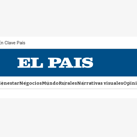
En Clave País
ienestar
Negocios
Mundo
Rurales
Narrativas visuales
Opin