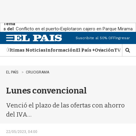
Tema
s del
Conflicto en el puerto
Explotaron cajero en Parque Miramar
día:
Suscribite al 50% OFF
Ingresar
M
e
Últimas Noticias
Información
El País +
Ovación
TV Show
n
M
u
o
s
t
EL PAÍS
CRUCIGRAMA
r
a
Lunes convencional
r
b
�
Venció el plazo de las ofertas con ahorro
s
q
del IVA…
u
e
d
22/05/2023, 04:00