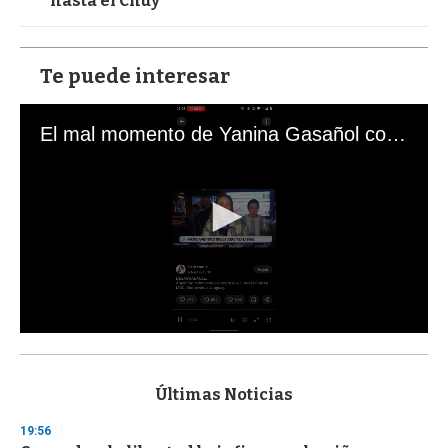
hasta el Chuy
Te puede interesar
El mal momento de Yanina Gasañol con un hincha argentino en "Subrayado"
0
s
e
c
Últimas Noticias
o
n
19:56
d