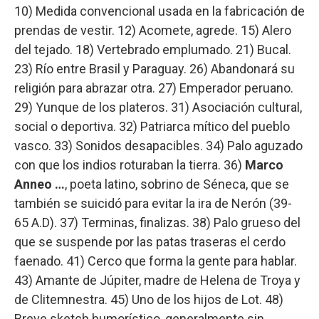
10) Medida convencional usada en la fabricación de
prendas de vestir. 12) Acomete, agrede. 15) Alero
del tejado. 18) Vertebrado emplumado. 21) Bucal.
23) Río entre Brasil y Paraguay. 26) Abandonará su
religión para abrazar otra. 27) Emperador peruano.
29) Yunque de los plateros. 31) Asociación cultural,
social o deportiva. 32) Patriarca mítico del pueblo
vasco. 33) Sonidos desapacibles. 34) Palo aguzado
con que los indios roturaban la tierra. 36)
Marco
Anneo …
, poeta latino, sobrino de Séneca, que se
también se suicidó para evitar la ira de Nerón (39-
65 A.D). 37) Terminas, finalizas. 38) Palo grueso del
que se suspende por las patas traseras el cerdo
faenado. 41) Cerco que forma la gente para hablar.
43) Amante de Júpiter, madre de Helena de Troya y
de Clitemnestra. 45) Uno de los hijos de Lot. 48)
Breve sketch humorístico, generalmente sin