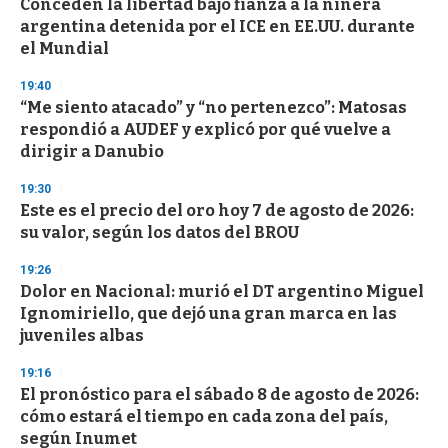
Conceden la libertad bajo fianza a la niñera
s
o
argentina detenida por el ICE en EE.UU. durante
f
el Mundial
3
3
s
19:40
e
“Me siento atacado” y “no pertenezco”: Matosas
c
respondió a AUDEF y explicó por qué vuelve a
o
n
dirigir a Danubio
d
s
19:30
Este es el precio del oro hoy 7 de agosto de 2026:
su valor, según los datos del BROU
19:26
Dolor en Nacional: murió el DT argentino Miguel
Ignomiriello, que dejó una gran marca en las
juveniles albas
19:16
El pronóstico para el sábado 8 de agosto de 2026:
cómo estará el tiempo en cada zona del país,
según Inumet