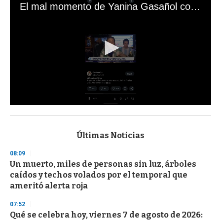
El mal momento de Yanina Gasañol con un hincha argentino en "Subrayado"
0
s
e
c
Últimas Noticias
o
n
08:09
d
Un muerto, miles de personas sin luz, árboles
s
o
caídos y techos volados por el temporal que
f
ameritó alerta roja
3
3
s
07:52
e
Qué se celebra hoy, viernes 7 de agosto de 2026:
c