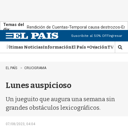
Temas del
Rendición de Cuentas
Temporal causa destrozos
En 
día:
Suscribite al 50% OFF
Ingresar
M
e
Últimas Noticias
Información
El País +
Ovación
TV Show
n
M
u
o
s
t
EL PAÍS
CRUCIGRAMA
r
a
Lunes auspicioso
r
b
�
Un jueguito que augura una semana sin
s
q
grandes obstáculos lexicográficos.
u
e
d
07/08/2023, 04:04