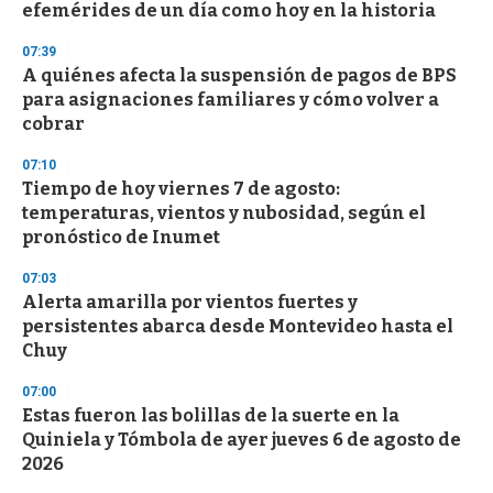
efemérides de un día como hoy en la historia
o
n
d
07:39
s
A quiénes afecta la suspensión de pagos de BPS
para asignaciones familiares y cómo volver a
cobrar
07:10
Tiempo de hoy viernes 7 de agosto:
temperaturas, vientos y nubosidad, según el
pronóstico de Inumet
07:03
Alerta amarilla por vientos fuertes y
persistentes abarca desde Montevideo hasta el
Chuy
07:00
Estas fueron las bolillas de la suerte en la
Quiniela y Tómbola de ayer jueves 6 de agosto de
2026