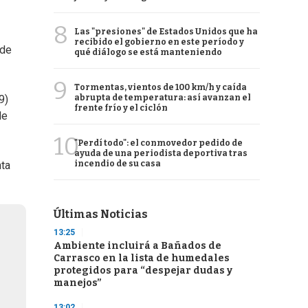
8
Las "presiones" de Estados Unidos que ha
recibido el gobierno en este período y
 de
qué diálogo se está manteniendo
9
Tormentas, vientos de 100 km/h y caída
abrupta de temperatura: así avanzan el
9)
frente frío y el ciclón
de
10
"Perdí todo": el conmovedor pedido de
ayuda de una periodista deportiva tras
incendio de su casa
nta
Últimas Noticias
13:25
Ambiente incluirá a Bañados de
Carrasco en la lista de humedales
protegidos para “despejar dudas y
manejos”
13:02