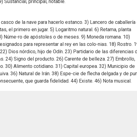
 Sustancial, principal, notable.
 casco de la nave para hacerlo estanco. 3) Lancero de caballería
s, el primero en jugar. 5) Logaritmo natural. 6) Retama, planta
s. 8) Núme-ro de apóstoles o de meses. 9) Moneda romana. 10)
signados para representar al rey en las colo-nias. 18) Rostro. 1
 22) Dios nórdico, hijo de Odín. 23) Partidario de las diferencias 
s. 24) Signo del producto. 26) Carente de belleza. 27) Embrollo,
. 30) Alimento cotidiano. 31) Capital europea. 32) Municipio de
uiva. 36) Natural de Irán. 38) Espe-cie de flecha delgada y de pu
onsecuente, que guarda fidelidad. 44) Existe. 46) Nota musical.