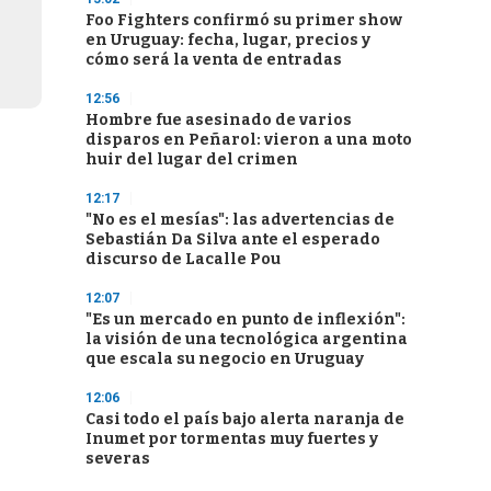
Foo Fighters confirmó su primer show
en Uruguay: fecha, lugar, precios y
cómo será la venta de entradas
12:56
Hombre fue asesinado de varios
disparos en Peñarol: vieron a una moto
huir del lugar del crimen
12:17
"No es el mesías": las advertencias de
Sebastián Da Silva ante el esperado
discurso de Lacalle Pou
12:07
"Es un mercado en punto de inflexión":
la visión de una tecnológica argentina
que escala su negocio en Uruguay
12:06
Casi todo el país bajo alerta naranja de
Inumet por tormentas muy fuertes y
severas