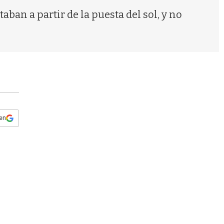
s
aban a partir de la puesta del sol, y no
q
u
e
d
a
 en