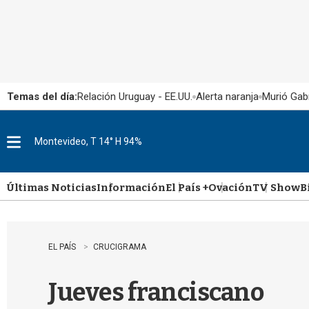
Temas del día:
Relación Uruguay - EE.UU.
Alerta naranja
Murió Gabr
Montevideo, T 14° H 94%
M
e
n
u
Últimas Noticias
Información
El País +
Ovación
TV Show
B
EL PAÍS
CRUCIGRAMA
Jueves franciscano