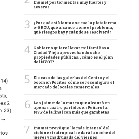
Inumet por tormentas muy fuertes y
severas
3
¿Por qué está lenta o se cae la plataforma
e-BROU, qué alcance tiene el problema,
qué riesgos hay y cuándo se resolverá?
4
Gobierno quiere llevar mil familias a
Ciudad Vieja aprovechando ocho
propiedades públicas: ¿cómo es el plan
del MVOT?
5
El ocaso de las galerías del Centro y el
 14)
boom en Pocitos: cómo se reconfigura el
mercado de locales comerciales
a
sta,
6
les 2
Leo Jaime: de la marca que alcanzó en
apenas cuatro partidos en Peñarol al
o. 33)
MVP de la final con más que gambetas
..,
7
Inumet prevé que "lo más intenso" del
ríos
ciclón extratropical se dará la noche del
jueves y madrugada del viernes