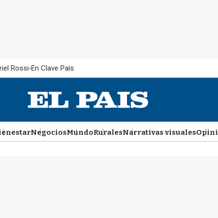
iel Rossi
En Clave País
ienestar
Negocios
Mundo
Rurales
Narrativas visuales
Opin