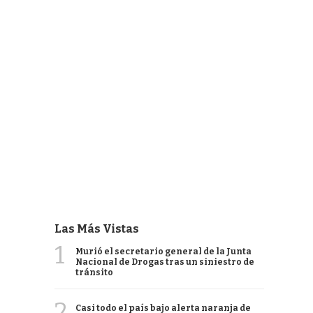
Las Más Vistas
1
Murió el secretario general de la Junta
Nacional de Drogas tras un siniestro de
tránsito
2
Casi todo el país bajo alerta naranja de