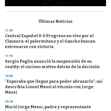
0
s
e
c
Últimas Noticias
o
n
11:29
d
Central Español 0-0 Progreso en vivo por el
s
o
Clausura: el palermitano y el Gaucho buscan
f
estrenarse con victoria
3
3
s
11:19
e
Sergio Puglia anunció la suspensión de su
c
reality: el curioso motivo detrás de la decisión
o
n
d
10:58
s
"Esperaba que llegue para poder abrazarlo": así
describía Lionel Messi el vínculo con Jorge
Messi
10:18
Murió Jorge Messi, padre y representante