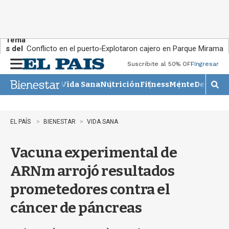
Tema
s del
Conflicto en el puerto
Explotaron cajero en Parque Miramar
día:
Suscribite al 50% OFF
Ingresar
M
e
Vida Sana
Nutrición
Fitness
Mente
Descans
n
M
u
o
s
t
EL PAÍS
BIENESTAR
VIDA SANA
r
a
Vacuna experimental de
r
b
ARNm arrojó resultados
�
s
prometedores contra el
q
u
cáncer de páncreas
e
d