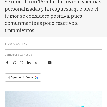
a
Se inocularon 16 voluntarios con vacunas
personalizadas y la respuesta que tuvo el
tumor se consideró positiva, pues
comúnmente es poco reactivo a
tratamientos.
11/05/2023, 15:32
Compartir esta noticia
F
W
T
L
E
a
h
w
i
m
c
a
i
n
a
e
t
t
k
i
+
Agregar El País en
b
s
t
e
l
o
A
e
d
o
p
r
I
k
p
n