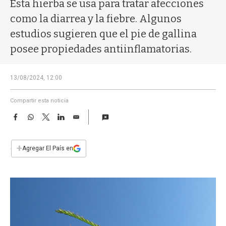
a
Esta hierba se usa para tratar afecciones
como la diarrea y la fiebre. Algunos
estudios sugieren que el pie de gallina
posee propiedades antiinflamatorias.
13/08/2024, 12:00
Compartir esta noticia
F
W
T
L
E
a
h
w
i
m
c
a
i
n
a
e
t
t
k
i
+
Agregar El País en
b
s
t
e
l
o
A
e
d
o
p
r
I
k
p
n