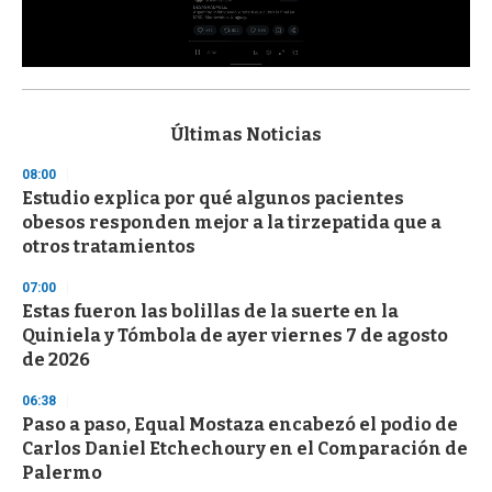
0
s
e
c
Últimas Noticias
o
n
08:00
d
Estudio explica por qué algunos pacientes
s
o
obesos responden mejor a la tirzepatida que a
f
otros tratamientos
3
3
s
07:00
e
Estas fueron las bolillas de la suerte en la
c
Quiniela y Tómbola de ayer viernes 7 de agosto
o
n
de 2026
d
s
06:38
Paso a paso, Equal Mostaza encabezó el podio de
Carlos Daniel Etchechoury en el Comparación de
Palermo