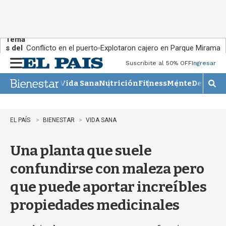
Tema
s del
Conflicto en el puerto
Explotaron cajero en Parque Miramar
día:
Suscribite al 50% OFF
Ingresar
M
e
Vida Sana
Nutrición
Fitness
Mente
Descans
n
M
u
o
s
t
EL PAÍS
BIENESTAR
VIDA SANA
r
a
Una planta que suele
r
b
confundirse con maleza pero
�
s
que puede aportar increíbles
q
u
propiedades medicinales
e
d