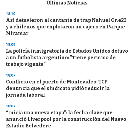
c
Últimas Noticias
o
n
18:10
d
Así detuvieron al cantante de trap Nahuel One23
s
o
y a chilenos que explotaron un cajero en Parque
f
Miramar
3
3
s
18:09
e
La policía inmigratoria de Estados Unidos detuvo
c
a un futbolista argentino: "Tiene permiso de
o
n
trabajo vigente"
d
s
18:07
Conflicto en el puerto de Montevideo: TCP
denuncia que el sindicato pidió reducir la
jornada laboral
18:07
“Inicia una nueva etapa”: la fecha clave que
anunció Liverpool por la construcción del Nuevo
Estadio Belvedere