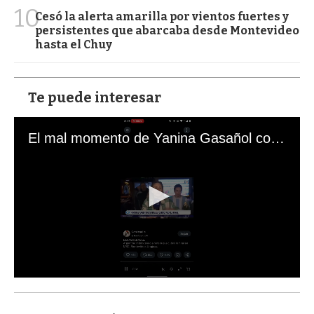
10
Cesó la alerta amarilla por vientos fuertes y
persistentes que abarcaba desde Montevideo
hasta el Chuy
Te puede interesar
El mal momento de Yanina Gasañol con un hincha argentino en "Subrayado"
0
s
e