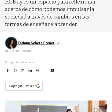
a
HUB.uy es un espacio para reflexionar
acerca de cómo podemos impulsar la
sociedad a través de cambios en las
formas de enseñar y aprender.
Tatiana Scherz Brener
01/06/2023, 04:00
Compartir esta noticia
F
W
T
L
E
a
h
w
i
m
c
a
i
n
a
e
t
t
k
i
+
Agregar El País en
b
s
t
e
l
o
A
e
d
o
p
r
I
k
p
n