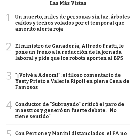
Las Más Vistas
1
Un muerto, miles de personas sin luz, árboles
caídos y techos volados por el temporal que
ameritó alerta roja
2
El ministro de Ganadería, Alfredo Fratti, le
pone un freno a la reducción de la jornada
laboral y pide que los robots aporten al BPS
3
"¡Volvé a Adeom!": el filoso comentario de
Yesty Prieto a Valeria Ripoll en plena Cena de
Famosos
4
Conductor de "Subrayado" criticó el paro de
maestros y generó un fuerte debate: "No
tiene sentido"
5
Con Perrone y Manini distanciados, el FA no