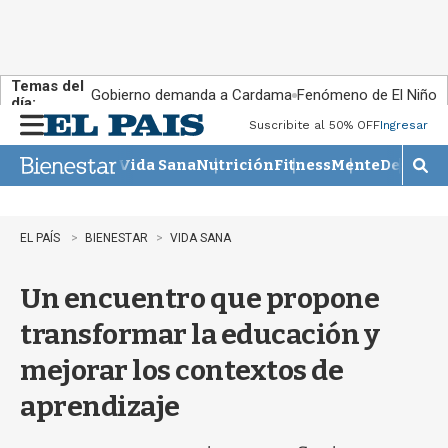
Temas del
Gobierno demanda a Cardama
Fenómeno de El Niño
día:
Suscribite al 50% OFF
Ingresar
M
e
Vida Sana
Nutrición
Fitness
Mente
Descans
n
M
u
o
s
t
EL PAÍS
BIENESTAR
VIDA SANA
r
a
Un encuentro que propone
r
b
transformar la educación y
�
s
mejorar los contextos de
q
u
aprendizaje
e
d