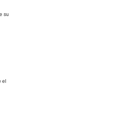
e su
 el