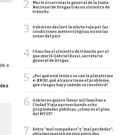
2
Murió el secretario general de la Junta
Nacional de Drogas tras un siniestro de
tránsito
3
Gobierno declaró la alerta roja por las
condiciones meteorológicas en varias
zonas del país
4
Cómo fue el siniestro de tránsito por el
que murió Gabriel Rossi, secretario
general de Drogas
de a
5
¿Por qué está lenta o se cae la plataforma
e-BROU, qué alcance tiene el problema,
qué riesgos hay y cuándo se resolverá?
idez
6
Gobierno quiere llevar mil familias a
Ciudad Vieja aprovechando ocho
propiedades públicas: ¿cómo es el plan
del MVOT?
7
Entre "mal compañero" y "mal perdedor",
altísima tensión en vivo entre dos