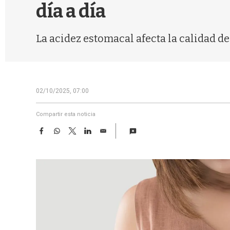
día a día
La acidez estomacal afecta la calidad de
02/10/2025, 07:00
Compartir esta noticia
F
W
T
L
E
a
h
w
i
m
c
a
i
n
a
e
t
t
k
i
b
s
t
e
l
o
A
e
d
o
p
r
I
k
p
n