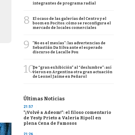
integrantes de programa radial
8
El ocaso de las galerías del Centro y el
boom en Pocitos: cómo se reconfigura el
mercado de locales comerciales
9
"No es el mesías": las advertencias de
Sebastián Da Silva ante el esperado
discurso de Lacalle Pou
10
De “gran exhibición” al “deslumbre”: así
vieron en Argentina otra gran actuación
de Leonel Jaime en Peñarol
Últimas Noticias
21:57
"¡Volvé a Adeom!": el filoso comentario
de Yesty Prieto a Valeria Ripoll en
plena Cena de Famosos
21:26