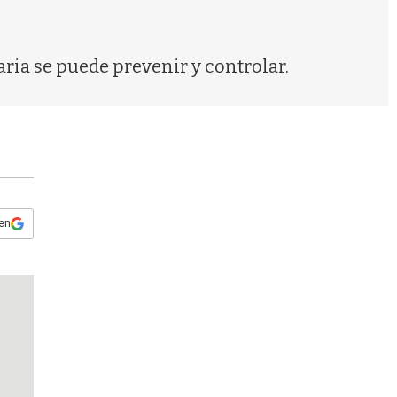
s
q
u
e
aria se puede prevenir y controlar.
d
a
 en