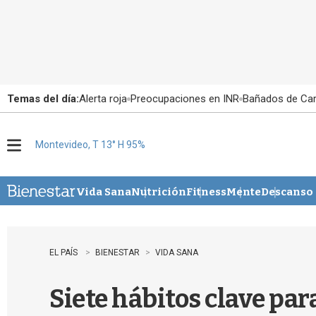
Temas del día:
Alerta roja
Preocupaciones en INR
Bañados de Ca
Montevideo, T 13° H 95%
M
e
n
u
Vida Sana
Nutrición
Fitness
Mente
Descanso
EL PAÍS
BIENESTAR
VIDA SANA
Siete hábitos clave par