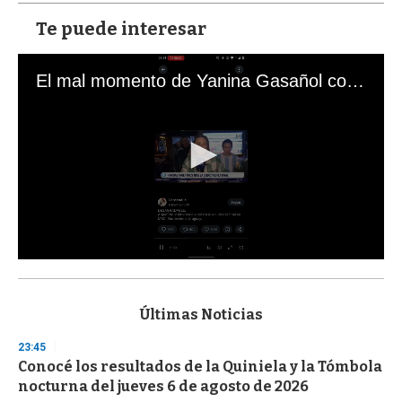
Te puede interesar
El mal momento de Yanina Gasañol con un hincha argentino en "Subrayado"
0
s
e
c
Últimas Noticias
o
n
23:45
d
Conocé los resultados de la Quiniela y la Tómbola
s
o
nocturna del jueves 6 de agosto de 2026
f