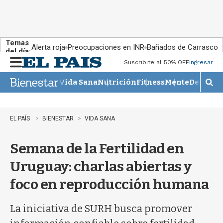
Temas
Alerta roja
Preocupaciones en INR
Bañados de Carrasco
del día:
Suscribite al 50% OFF
Ingresar
M
e
Vida Sana
Nutrición
Fitness
Mente
Descans
n
M
u
o
s
t
EL PAÍS
BIENESTAR
VIDA SANA
r
a
Semana de la Fertilidad en
r
b
Uruguay: charlas abiertas y
�
s
foco en reproducción humana
q
u
e
La iniciativa de SURH busca promover
d