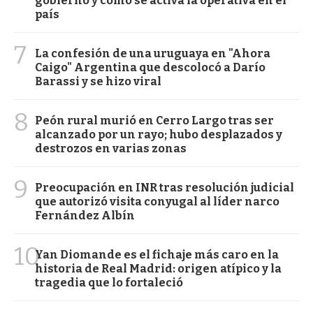
gobierno y cómo se activa la operativa en el
país
7
La confesión de una uruguaya en "Ahora
Caigo" Argentina que descolocó a Darío
Barassi y se hizo viral
8
Peón rural murió en Cerro Largo tras ser
alcanzado por un rayo; hubo desplazados y
destrozos en varias zonas
9
Preocupación en INR tras resolución judicial
que autorizó visita conyugal al líder narco
Fernández Albín
10
Yan Diomande es el fichaje más caro en la
historia de Real Madrid: origen atípico y la
tragedia que lo fortaleció