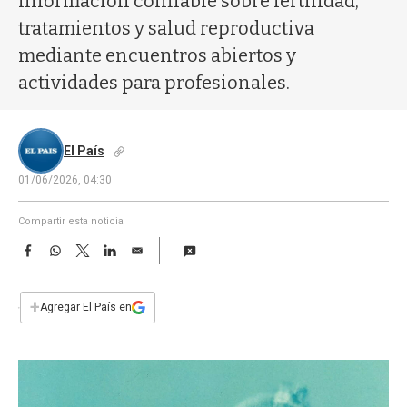
información confiable sobre fertilidad,
a
tratamientos y salud reproductiva
mediante encuentros abiertos y
actividades para profesionales.
El País
01/06/2026, 04:30
Compartir esta noticia
F
W
T
L
E
a
h
w
i
m
c
a
i
n
a
e
t
t
k
i
+
Agregar El País en
b
s
t
e
l
o
A
e
d
o
p
r
I
k
p
n