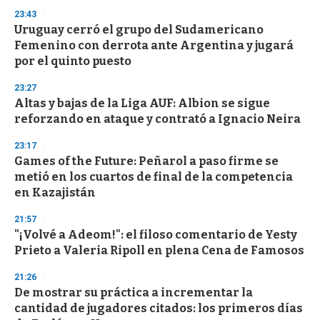
3
23:43
3
s
Uruguay cerró el grupo del Sudamericano
e
Femenino con derrota ante Argentina y jugará
c
por el quinto puesto
o
n
d
23:27
s
Altas y bajas de la Liga AUF: Albion se sigue
reforzando en ataque y contrató a Ignacio Neira
23:17
Games of the Future: Peñarol a paso firme se
metió en los cuartos de final de la competencia
en Kazajistán
21:57
"¡Volvé a Adeom!": el filoso comentario de Yesty
Prieto a Valeria Ripoll en plena Cena de Famosos
21:26
De mostrar su práctica a incrementar la
cantidad de jugadores citados: los primeros días