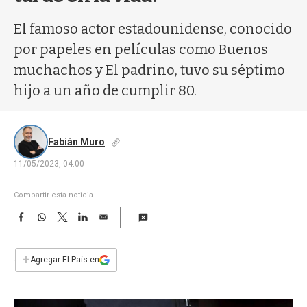
a
El famoso actor estadounidense, conocido
por papeles en películas como Buenos
muchachos y El padrino, tuvo su séptimo
hijo a un año de cumplir 80.
Fabián Muro
11/05/2023, 04:00
Compartir esta noticia
F
W
T
L
E
a
h
w
i
m
c
a
i
n
a
e
t
t
k
i
+
Agregar El País en
b
s
t
e
l
o
A
e
d
o
p
r
I