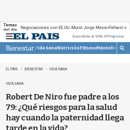
Temas
Negociaciones con EE.UU.
Murió Jorge Messi
Peñarol vs
del día:
Suscribite al 50% OFF
Ingresar
M
e
Vida Sana
Nutrición
Fitness
Mente
Descans
n
M
u
o
s
t
EL PAÍS
BIENESTAR
VIDA SANA
r
a
VIDA SANA
r
b
Robert De Niro fue padre a los
�
s
79: ¿Qué riesgos para la salud
q
u
hay cuando la paternidad llega
e
d
tarde en la vida?