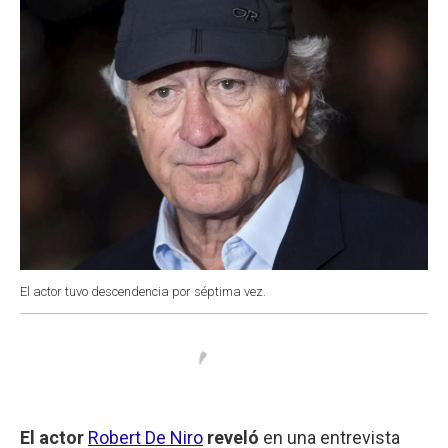
k
p
n
El actor tuvo descendencia por séptima vez.
El actor
Robert De Niro
reveló
en una entrevista