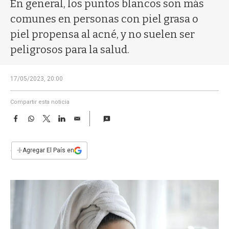
a
En general, los puntos blancos son más
comunes en personas con piel grasa o
piel propensa al acné, y no suelen ser
peligrosos para la salud.
17/05/2023, 20:00
Compartir esta noticia
F
W
T
L
E
a
h
w
i
m
c
a
i
n
a
e
t
t
k
i
+
Agregar El País en
b
s
t
e
l
o
A
e
d
o
p
r
I
k
p
n