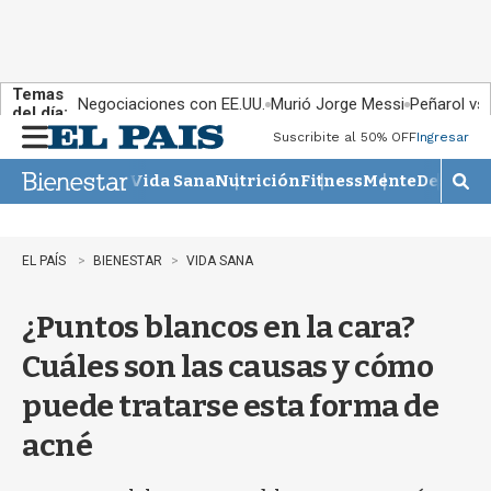
Temas
Negociaciones con EE.UU.
Murió Jorge Messi
Peñarol vs
del día:
Suscribite al 50% OFF
Ingresar
M
e
Vida Sana
Nutrición
Fitness
Mente
Descans
n
M
u
o
s
t
EL PAÍS
BIENESTAR
VIDA SANA
r
a
¿Puntos blancos en la cara?
r
b
Cuáles son las causas y cómo
�
s
puede tratarse esta forma de
q
u
acné
e
d