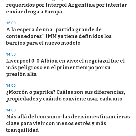
o
requeridos por Interpol Argentina por intentar
f
enviar droga a Europa
3
3
s
15:00
e
A la espera de una "partida grande de
c
contenedores", IMM ya tiene definidos los
o
n
barrios para el nuevo modelo
d
s
14:50
Liverpool 0-0 Albion en vivo: el negriazul fue el
más peligroso en el primer tiempo por su
presión alta
14:00
¿Morrón o paprika? Cuáles son sus diferencias,
propiedades y cuándo conviene usar cada uno
14:00
Más allá del consumo: las decisiones financieras
clave para vivir con menos estrés y más
tranquilidad