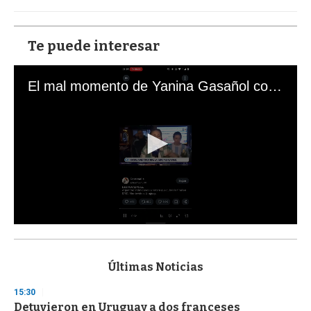
Te puede interesar
El mal momento de Yanina Gasañol con un hincha argentino en "Subrayado"
0
s
e
c
Últimas Noticias
o
n
15:30
d
Detuvieron en Uruguay a dos franceses
s